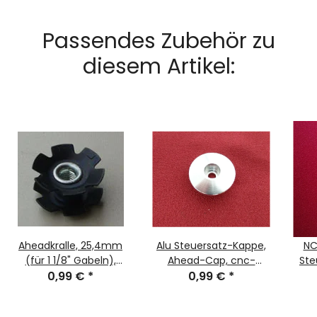
Passendes Zubehör zu
diesem Artikel:
Aheadkralle, 25,4mm
Alu Steuersatz-Kappe,
NC
(für 1 1/8" Gabeln),
Ahead-Cap, cnc-
Ste
schwarz, NEU
0,99 €
*
gefräßt, 1 1/8", silber,
0,99 €
*
cn
NEU