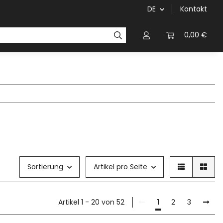
DE
Kontakt
Griffe
Kettenblätter/Kassetten
Kurbeln/Innenl
0,00 €
Sortierung
Artikel pro Seite
Artikel 1 - 20 von 52
1
2
3