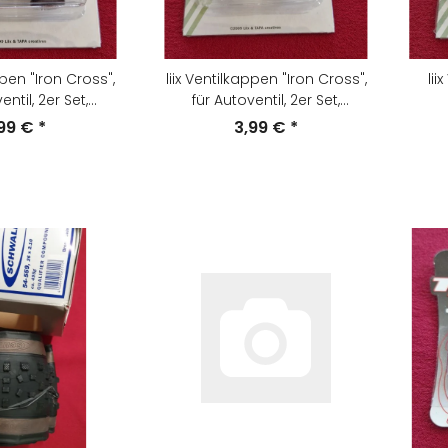
ppen "Iron Cross",
liix Ventilkappen "Iron Cross",
lii
entil, 2er Set,
für Autoventil, 2er Set,
/silber, NEU
schwarz/weiss, NEU
,99 €
*
3,99 €
*