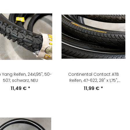
Yang Reifen, 24x1,95", 50-
Continental Contact ATB
507, schwarz, NEU
Reifen, 47-622, 28" x 1,75",
schwarz, NEU
11,49 €
*
11,99 €
*