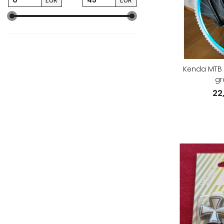
EUR
EUR
Kenda MTB Re
gr
22