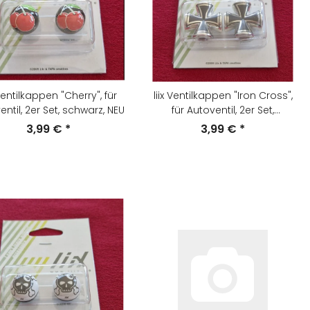
 Ventilkappen "Cherry", für
liix Ventilkappen "Iron Cross",
ntil, 2er Set, schwarz, NEU
für Autoventil, 2er Set,
schwarz/chrom, NEU
3,99 €
*
3,99 €
*