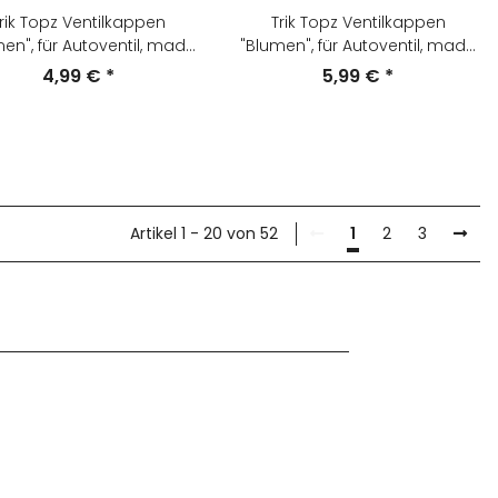
rik Topz Ventilkappen
Trik Topz Ventilkappen
en", für Autoventil, made
"Blumen", für Autoventil, made
A, 2er Set, gelb/weiss, NEU
in USA, 4er Set, gelb/weiss, NEU
4,99 €
*
5,99 €
*
Artikel 1 - 20 von 52
1
2
3