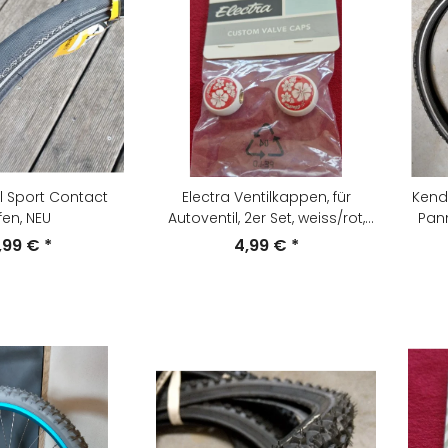
l Sport Contact
Electra Ventilkappen, für
Kenda
fen, NEU
Autoventil, 2er Set, weiss/rot,
Pann
NEU
,99 €
*
4,99 €
*