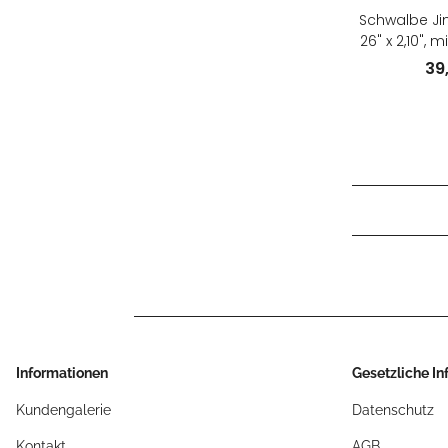
Schwalbe Jim
26" x 2,10", m
fal
39
Informationen
Gesetzliche I
Kundengalerie
Datenschutz
Kontakt
AGB