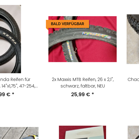
BALD VERFÜGBAR
nda Reifen für
2x Maxxis MTB Reifen, 26 x 2,1",
Chao 
14"x1,75", 47-254,
schwarz, faltbar, NEU
reis, NEU
,99 €
*
25,99 €
*