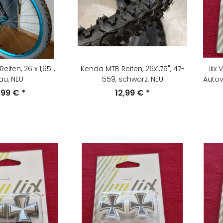
ifen, 26 x 1,95",
Kenda MTB Reifen, 26x1,75", 47-
liix
au, NEU
559, schwarz, NEU
Autove
,99 €
*
12,99 €
*