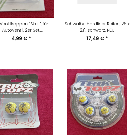
x Ventilkappen "Skull", für
Schwalbe Hardliner Reifen, 26 x
Autoventil, 2er Set,
2,1", schwarz, NEU
schwarz/weiss, NEU
4,99 €
*
17,49 €
*