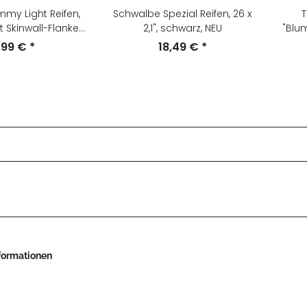
my Light Reifen,
Schwalbe Spezial Reifen, 26 x
T
it Skinwall-Flanke,
2,1", schwarz, NEU
"Blum
tbar, NEU
in US
,99 €
*
18,49 €
*
nformationen