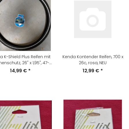
 K-Shield Plus Reifen mit
Kenda Kontender Reifen, 700 x
enschutz, 26" x 1,95", 47-
26c, rosa, NEU
559, schwarz, NEU
14,99 €
*
12,99 €
*