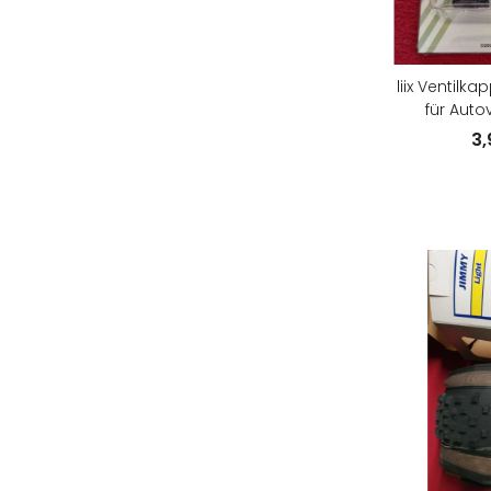
liix Ventilka
für Autov
schwarz
3