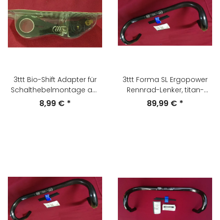
3ttt Bio-Shift Adapter für
3ttt Forma SL Ergopower
Schalthebelmontage am
Rennrad-Lenker, titan-
Aero-Lenker, schwarz, NEU
Finish, 44cm, NEU
8,99 €
*
89,99 €
*