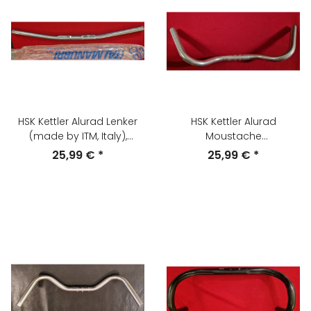
HSK Kettler Alurad Lenker
HSK Kettler Alurad
(made by ITM, Italy),
Moustache
615mm breit, 25,4mm
Rennrad-/Tourenlenker,
25,99 €
*
25,99 €
*
Lenkerklemmung, silber-
520mm breit, 23,5mm
grau, NEU
Griffdurchmesser, 25,4mm
Lenkerklemmung, nur
240g, NEU