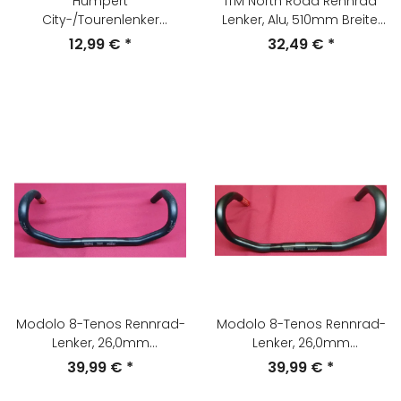
Humpert
ITM North Road Rennrad
City-/Tourenlenker
Lenker, Alu, 510mm Breite,
(Trekking-/Citybike),
silber, NEU
12,99 €
*
32,49 €
*
600mm breit, 25,4mm
Lenkerklemmung, silber
satin, NEU
Modolo 8-Tenos Rennrad-
Modolo 8-Tenos Rennrad-
Lenker, 26,0mm
Lenker, 26,0mm
Klemmung, 40cm,
Klemmung, 41cm, schwarz,
39,99 €
*
39,99 €
*
schwarz, NEU
NEU