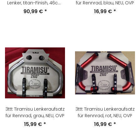
Lenker, titan-Finish, 46cm,
für Rennrad, blau, NEU, OVP
NEU
90,99 €
*
16,99 €
*
3ttt Tiramisu Lenkeraufsatz
3ttt Tiramisu Lenkeraufsatz
für Rennrad, grau, NEU, OVP
für Rennrad, rot, NEU, OVP
15,99 €
*
16,99 €
*