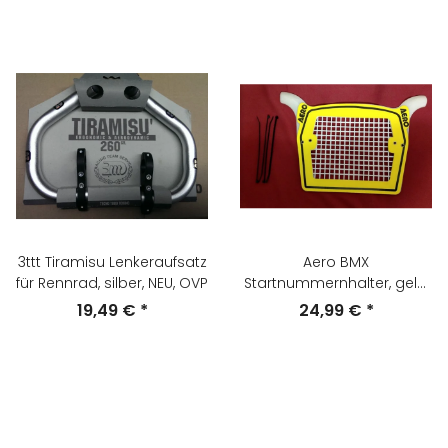
3ttt Tiramisu Lenkeraufsatz
Aero BMX
für Rennrad, silber, NEU, OVP
Startnummernhalter, gelb,
NEU
19,49 €
*
24,99 €
*