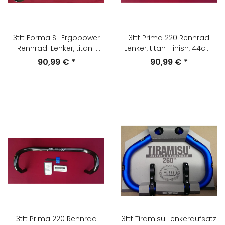
3ttt Forma SL Ergopower
3ttt Prima 220 Rennrad
Rennrad-Lenker, titan-
Lenker, titan-Finish, 44cm,
Finish, 46cm, NEU
NEU
90,99 €
*
90,99 €
*
3ttt Prima 220 Rennrad
3ttt Tiramisu Lenkeraufsatz