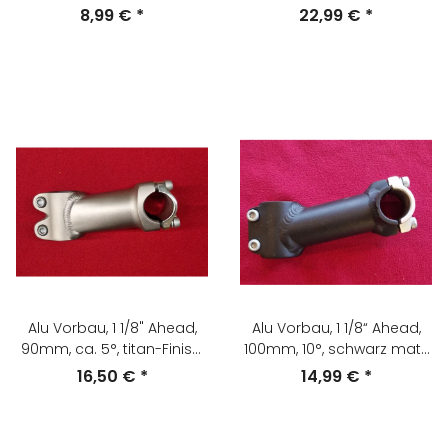
Deckel+Klemme, silber, NEU
22,2mm Lenkerklemmung,
8,99 €
*
22,99 €
*
ohne OVP
schwarz, NEU
Alu Vorbau, 1 1/8" Ahead,
Alu Vorbau, 1 1/8“ Ahead,
90mm, ca. 5°, titan-Finish,
100mm, 10°, schwarz matt,
NEU
NEU
16,50 €
*
14,99 €
*