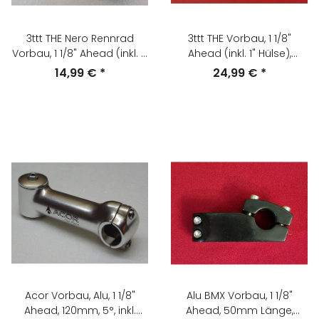
3ttt THE Nero Rennrad
3ttt THE Vorbau, 1 1/8"
Vorbau, 1 1/8" Ahead (inkl. 1"
Ahead (inkl. 1" Hülse),
Hülse), 120mm, ca. -10°,
105mm, +/-15°, schwarz,
14,99 €
*
24,99 €
*
25,8mm, schwarz, NEU, OVP
NEU
Acor Vorbau, Alu, 1 1/8"
Alu BMX Vorbau, 1 1/8"
Ahead, 120mm, 5°, inkl.
Ahead, 50mm Länge,