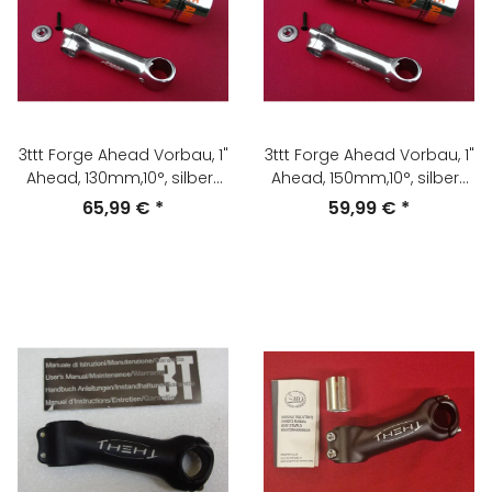
3ttt Forge Ahead Vorbau, 1"
3ttt Forge Ahead Vorbau, 1"
Ahead, 130mm,10°, silber-
Ahead, 150mm,10°, silber-
grau, NEU
grau, NEU
65,99 €
*
59,99 €
*