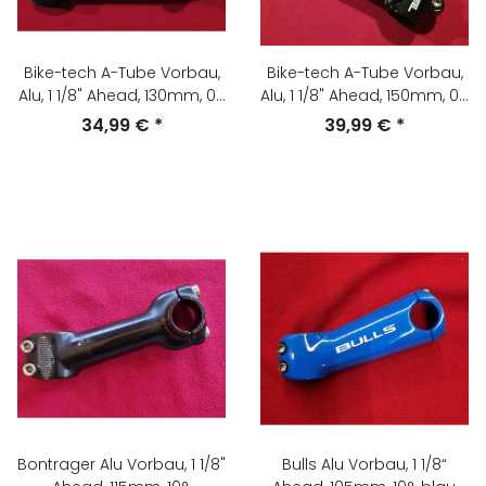
Bike-tech A-Tube Vorbau,
Bike-tech A-Tube Vorbau,
Alu, 1 1/8" Ahead, 130mm, 0°,
Alu, 1 1/8" Ahead, 150mm, 0°,
schwarz, NEU
schwarz, NEU #1
34,99 €
*
39,99 €
*
Bontrager Alu Vorbau, 1 1/8"
Bulls Alu Vorbau, 1 1/8“