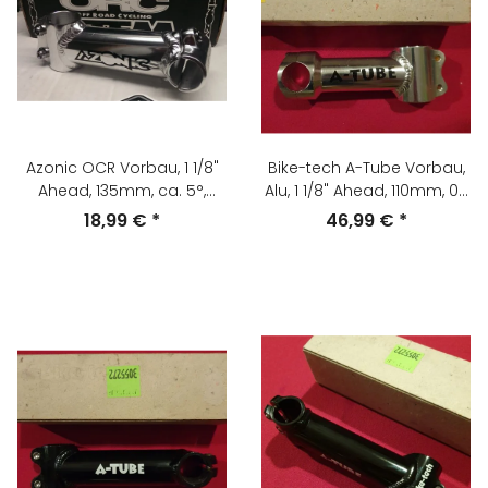
Azonic OCR Vorbau, 1 1/8"
Bike-tech A-Tube Vorbau,
Ahead, 135mm, ca. 5°,
Alu, 1 1/8" Ahead, 110mm, 0°,
silber, NEU, OVP
silber, NEU
18,99 €
*
46,99 €
*