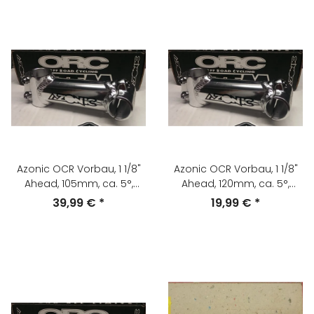
Azonic OCR Vorbau, 1 1/8"
Azonic OCR Vorbau, 1 1/8"
Ahead, 105mm, ca. 5°,
Ahead, 120mm, ca. 5°,
silber, NEU, OVP
silber, NEU, OVP
39,99 €
*
19,99 €
*