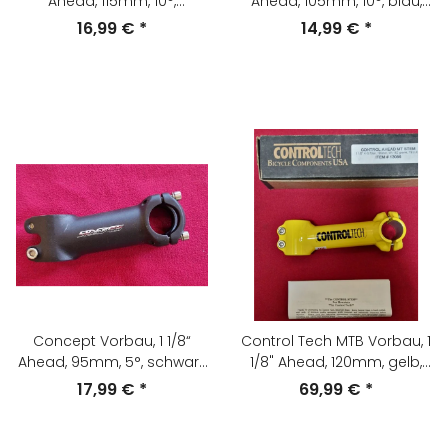
Ahead, 115mm, 10°,
Ahead, 105mm, 10°, blau,
schwarz, gebraucht
NEU
16,99 €
*
14,99 €
*
Concept Vorbau, 1 1/8“
Control Tech MTB Vorbau, 1
Ahead, 95mm, 5°, schwarz
1/8" Ahead, 120mm, gelb,
matt, NEU
made in USA, NEU, OVP
17,99 €
*
69,99 €
*