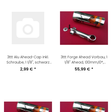
3ttt Alu Ahead-Cap inkl.
3ttt Forge Ahead Vorbau, 1
Schraube, 1 1/8", schwarz
1/8" Ahead, 130mm,10°,
matt, anodisiert, NEU
silber-grau, NEU
2,99 €
*
55,99 €
*