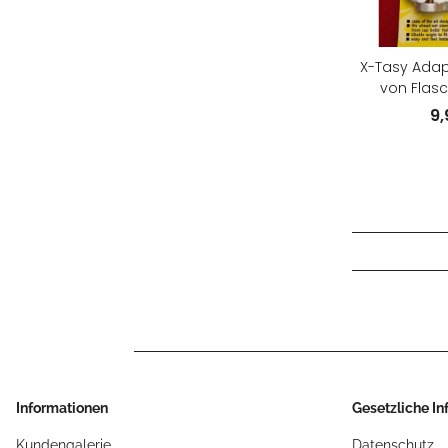
X-Tasy Adap
von Flas
Vorbau, A
9
Informationen
Gesetzliche I
Kundengalerie
Datenschutz