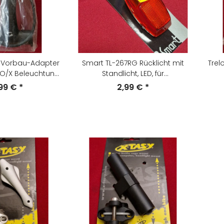
 Vorbau-Adapter
Smart TL-267RG Rücklicht mit
Trel
VO/X Beleuchtung,
Standlicht, LED, für
NEU
Schutzblechmontage, NEU
,99 €
*
2,99 €
*