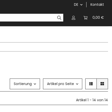
DE
Kontakt
Griffe
Kettenblätter/Kassetten
Kurbeln/Innenl
0,00 €
Sortierung
Artikel pro Seite
Artikel 1 - 14 von 14