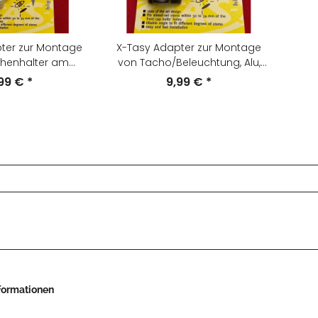
ter zur Montage
X-Tasy Adapter zur Montage
chenhalter am
von Tacho/Beleuchtung, Alu,
lu, silber, NEU
schwarz, NEU
,99 €
*
9,99 €
*
nformationen