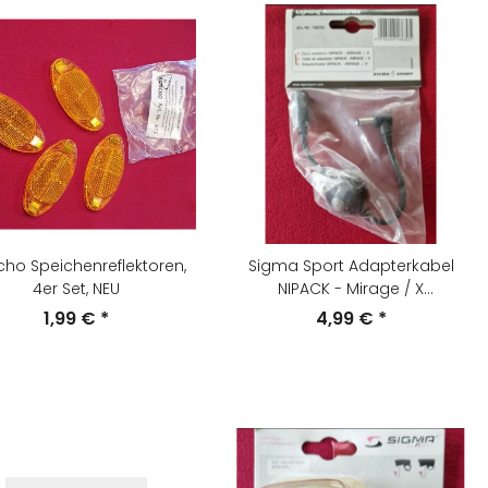
ho Speichenreflektoren,
Sigma Sport Adapterkabel
4er Set, NEU
NIPACK - Mirage / X
Beleuchtung, Art.-Nr. 16630, NEU
1,99 €
*
4,99 €
*