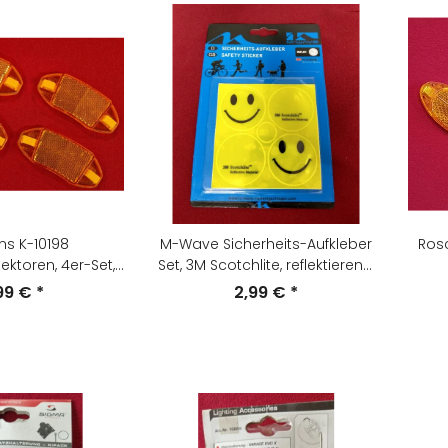
s K-10198
M-Wave Sicherheits-Aufkleber
Rosc
ektoren, 4er-Set,
Set, 3M Scotchlite, reflektierend,
nge, NEU
NEU
,99 €
*
2,99 €
*