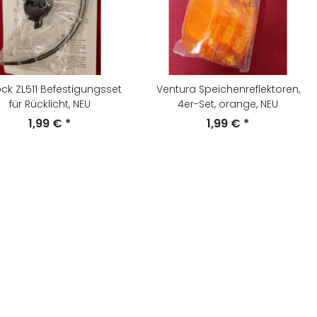
ock ZL511 Befestigungsset
Ventura Speichenreflektoren,
für Rücklicht, NEU
4er-Set, orange, NEU
1,99 €
*
1,99 €
*