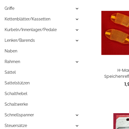
Griffe
Kettenblätter/Kassetten
Kurbeln/Innenlager/Pedale
Lenker/Barends
Naben
Rahmen
H-Man
Sättel
Speichenrefl
ora
Sattelstützen
1
Schalthebel
Schaltwerke
Schnellspanner
Steuersätze