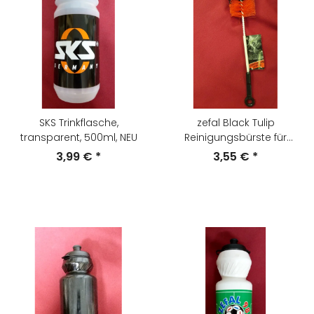
SKS Trinkflasche,
zefal Black Tulip
transparent, 500ml, NEU
Reinigungsbürste für
Trinkflaschen, made in
3,99 €
*
3,55 €
*
France, NEU