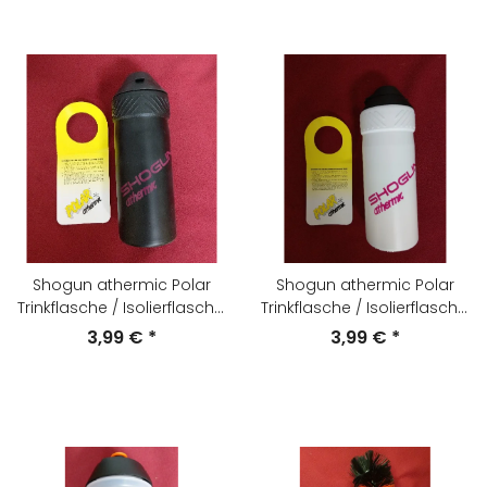
Shogun athermic Polar
Shogun athermic Polar
Trinkflasche / Isolierflasche,
Trinkflasche / Isolierflasche,
500ml, schwarz, NEU
500ml, weiß, NEU
3,99 €
*
3,99 €
*