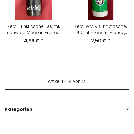
Zefal Trinkflasche, 500ml,
Zefal WM 98 Trinkflasche,
schwarz, Made in France,
750ml, made in France,
NEU
NEU
4,99 €
*
2,50 €
*
Artikel 1 - 14 von 14
Kategorien