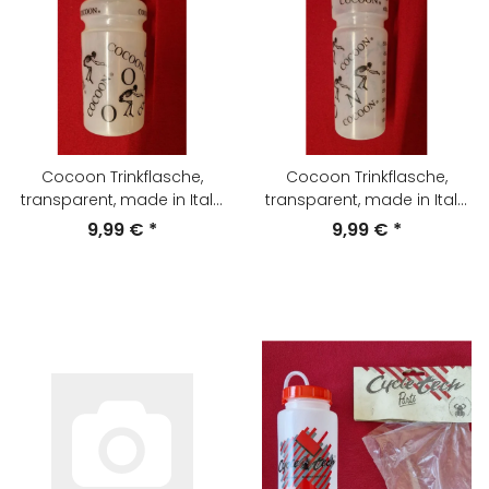
Cocoon Trinkflasche,
Cocoon Trinkflasche,
transparent, made in Italy,
transparent, made in Italy,
500ml, NEU
750ml, NEU
9,99 €
*
9,99 €
*