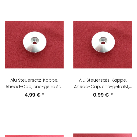
Alu Steuersatz-Kappe,
Alu Steuersatz-Kappe,
Ahead-Cap, cnc-gefräßt, 1
Ahead-Cap, cnc-gefräßt, 1
1/4", silber, NEU
1/8", silber, NEU
4,99 €
*
0,99 €
*