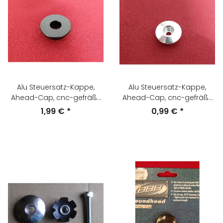
Alu Steuersatz-Kappe,
Alu Steuersatz-Kappe,
Ahead-Cap, cnc-gefräßt,
Ahead-Cap, cnc-gefräßt,
1", schwarz, NEU
1", silber, NEU
1,99 €
*
0,99 €
*