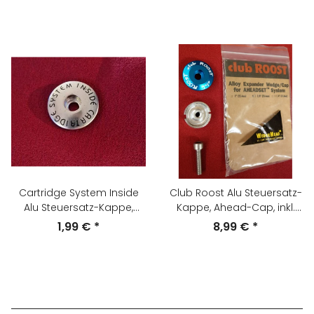
Cartridge System Inside
Club Roost Alu Steuersatz-
Alu Steuersatz-Kappe,
Kappe, Ahead-Cap, inkl.
Ahead-Cap, 1 1/8", silber,
wiederverwendbarer Alu-
1,99 €
*
8,99 €
*
aus Neurad
Kralle, 1 1/8", blau, NEU