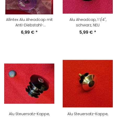
Allintex Alu Aheadcap mit
Alu Aheadcap, 1 1/4",
Anti-Diebstahl-
schwarz, NEU
Seriennummer, 1 1/8",
6,99 €
*
5,99 €
*
purple, NEU
Alu Steuersatz-Kappe,
Alu Steuersatz-Kappe,