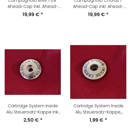
Campagnolo Brev 1 1/8"
Campagnolo Chorus 1"
Ahead-Cap inkl. Ahead-
Ahead-Cap inkl. Ahead-
Kralle, Alu, schwarz matt,
Kralle, Alu, silber, NEU
19,99 €
*
19,99 €
*
NEU
Cartridge System Inside
Cartridge System Inside
Alu Steuersatz-Kappe inkl
Alu Steuersatz-Kappe,
Schraube und Kralle,
Ahead-Cap, 1 1/8", silber
2,50 €
*
1,99 €
*
Ahead-Cap, 1 1/8", silber,
matt, aus Neurad
aus Neurad