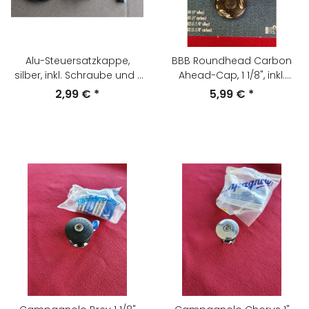
Alu-Steuersatzkappe,
BBB Roundhead Carbon
silber, inkl. Schraube und 1
Ahead-Cap, 1 1/8", inkl.
1/8" Aheadkralle, NEU/
Schraube/Aheadkralle, NEU
2,99 €
*
5,99 €
*