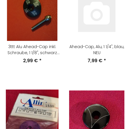
3ttt Alu Ahead-Cap inkl.
Ahead-Cap, Alu, 1 1/4", blau,
Schraube, 1 1/8", schwarz
NEU
matt, anodisiert, NEU
2,99 €
*
7,99 €
*