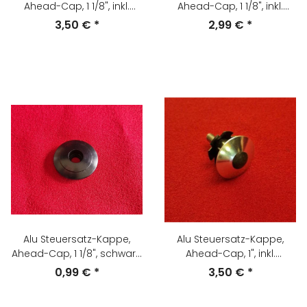
Ahead-Cap, 1 1/8", inkl.
Ahead-Cap, 1 1/8", inkl.
Schraube und Kralle,
Schraube und Kralle, silber,
3,50 €
*
2,99 €
*
schwarz, NEU
NEU
Alu Steuersatz-Kappe,
Alu Steuersatz-Kappe,
Ahead-Cap, 1 1/8", schwarz,
Ahead-Cap, 1", inkl.
NEU
Schraube und Kralle, silber,
0,99 €
*
3,50 €
*
NEU