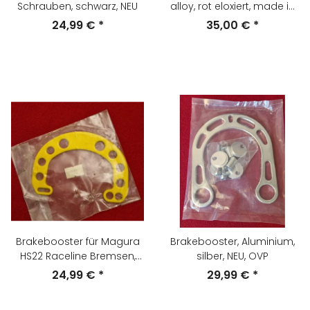
Schrauben, schwarz, NEU
alloy, rot eloxiert, made in
Germany, gebraucht
24,99 €
*
35,00 €
*
Brakebooster für Magura
Brakebooster, Aluminium,
HS22 Raceline Bremsen,
silber, NEU, OVP
Stahl, gelb, NEU
24,99 €
*
29,99 €
*