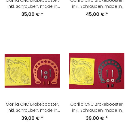
Gorilla CNC Brakebooster,
Gorilla CNC Brakebooster,
inkl. Schrauben, made in
inkl. Schrauben, made in
USA, purple glänzend, NEU
USA, purple, NEU
35,00 €
*
45,00 €
*
Gorilla CNC Brakebooster,
Gorilla CNC Brakebooster,
inkl. Schrauben, made in
inkl. Schrauben, made in
USA, rot, NEU
USA, schwarz, NEU
39,00 €
*
39,00 €
*