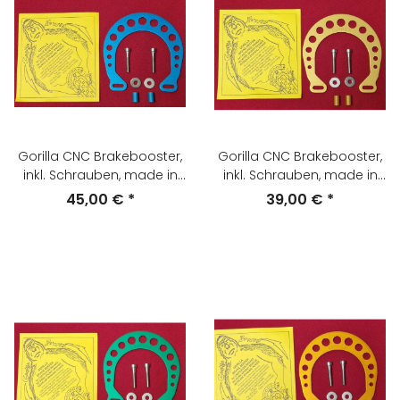
Gorilla CNC Brakebooster,
Gorilla CNC Brakebooster,
inkl. Schrauben, made in
inkl. Schrauben, made in
USA, blau, NEU
USA, gold, NEU
45,00 €
*
39,00 €
*