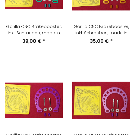
Gorilla CNC Brakebooster,
Gorilla CNC Brakebooster,
inkl. Schrauben, made in
inkl. Schrauben, made in
USA, grün, NEU
USA, orange, NEU
39,00 €
*
35,00 €
*