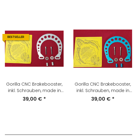
BESTSELLER
Gorilla CNC Brakebooster,
Gorilla CNC Brakebooster,
inkl. Schrauben, made in
inkl. Schrauben, made in
USA, silber, NEU
USA, türkis-blau, NEU
39,00 €
*
39,00 €
*