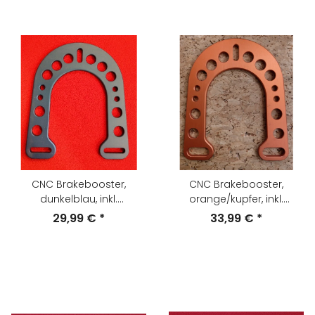
CNC Brakebooster,
CNC Brakebooster,
dunkelblau, inkl.
orange/kupfer, inkl.
Schrauben, NEU
Schrauben, NEU
29,99 €
*
33,99 €
*