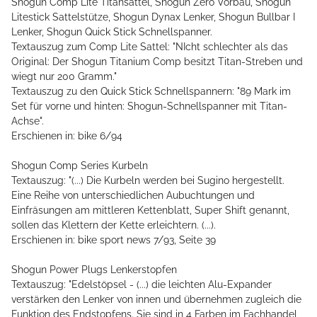
Shogun Comp Lite Titansattel, Shogun Zero Vorbau, Shogun
Litestick Sattelstütze, Shogun Dynax Lenker, Shogun Bullbar I
Lenker, Shogun Quick Stick Schnellspanner.
Textauszug zum Comp Lite Sattel: "NIcht schlechter als das
Original: Der Shogun Titanium Comp besitzt Titan-Streben und
wiegt nur 200 Gramm."
Textauszug zu den Quick Stick Schnellspannern: "89 Mark im
Set für vorne und hinten: Shogun-Schnellspanner mit Titan-
Achse".
Erschienen in: bike 6/94
Shogun Comp Series Kurbeln
Textauszug: "(...) Die Kurbeln werden bei Sugino hergestellt.
Eine Reihe von unterschiedlichen Aubuchtungen und
Einfräsungen am mittleren Kettenblatt, Super Shift genannt,
sollen das Klettern der Kette erleichtern. (...).
Erschienen in: bike sport news 7/93, Seite 39
Shogun Power Plugs Lenkerstopfen
Textauszug: "Edelstöpsel - (...) die leichten Alu-Expander
verstärken den Lenker von innen und übernehmen zugleich die
Funktion des Endstopfens. Sie sind in 4 Farben im Fachhandel