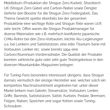
Middleburn (Produktion der Shogun Zero Kurbel), Shocktech
UK (Shogun Zero Gabel und Carbon-Nabe) sowie Dengler
(lieferte den Booster für die Shogun Zero Federgabel). Das
Thema Gewicht spielte ebenfalls bei der gesamten
Produktlinie eine wichtige Rolle und Shogun-Teile waren i.d.R.
sehr leicht. Offen waren die Shogun Produktmanager für
diverse Materialien wie z.B: mehrfach konifizierte japanische
CrMo-Rohre bei den Zero-Vorbauten, leichte Alu-Legierungen
u.a. bei Lenkern und Sattelstützen, eine edle Titanium-Serie mit
Vorbauten, Lenker etc. sowie bereits 1994 eine
Carbon/Aluminium-Vorderradnabe. Die Qualität der Produkte
konnten zahlreiche gute oder sehr gute Testergebnisse in den
diversen Mountainbike-Magazinen belegen.
Für Tuning-Fans besonders interessant übrigens, dass Shogun
damals vermutlich der einzige Hersteller war, welcher solch ein
komplettes Nachrüstsortiment angeboten hat: unter dieser
Marke bekam man Gabeln, Steuersätze, Vorbauten, Lenker,
Griffe, Barends, Sattelstützen, Sättel, Kurbeln, Pedale, Bremsen,
Felgen, Naben, Speichen und sogar Ketten sowie Tuning-
Schrauben.