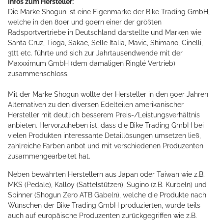
Infos zum Hersteller:
Die Marke Shogun ist eine Eigenmarke der Bike Trading GmbH,
welche in den 80er und 90ern einer der größten
Radsportvertriebe in Deutschland darstellte und Marken wie
Santa Cruz, Tioga, Sakae, Selle Italia, Mavic, Shimano, Cinelli,
3ttt etc. führte und sich zur Jahrtausendwende mit der
Maxxximum GmbH (dem damaligen Ringlé Vertrieb)
zusammenschloss.
Mit der Marke Shogun wollte der Hersteller in den 90er-Jahren
Alternativen zu den diversen Edelteilen amerikanischer
Hersteller mit deutlich besserem Preis-/Leistungsverhältnis
anbieten. Hervorzuheben ist, dass die Bike Trading GmbH bei
vielen Produkten interessante Detaillösungen umsetzen ließ,
zahlreiche Farben anbot und mit verschiedenen Produzenten
zusammengearbeitet hat.
Neben bewährten Herstellern aus Japan oder Taiwan wie z.B.
MKS (Pedale), Kalloy (Sattelstützen), Sugino (z.B. Kurbeln) und
Spinner (Shogun Zero ATB Gabeln), welche die Produkte nach
Wünschen der Bike Trading GmbH produzierten, wurde teils
auch auf europäische Produzenten zurückgegriffen wie z.B.