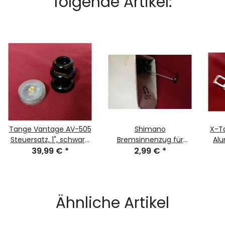
folgende Artikel:
Tange Vantage AV-505
Shimano
X-Ta
Steuersatz, 1", schwarz,
Bremsinnenzug für
Alu
39,99 €
100g, NEU
*
Deore XT 2,0x1700mm,
2,99 €
*
Stückpreis
Ähnliche Artikel