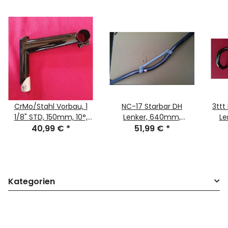
CrMo/Stahl Vorbau, 1
NC-17 Starbar DH
3ttt
1/8" STD, 150mm, 10°,
Lenker, 640mm,
Le
40,99 €
28,6mm
*
51,99 €
25,4mm
*
Lenkerklemmung,
Lenkerklemmung, grau,
schwarz, NEU
NEU, OVP
Kategorien