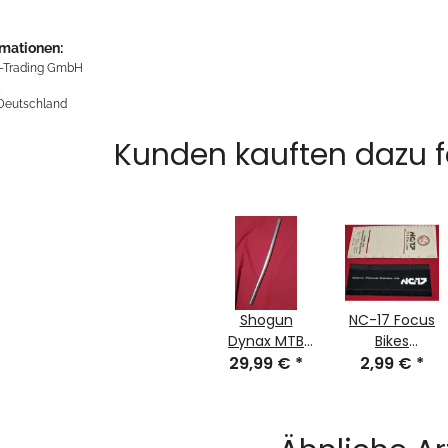
rmationen:
-Trading GmbH
5
 Deutschland
Kunden kauften dazu fo
Shogun
NC-17 Focus
Dynax MTB
Bikes
Lenker, Alu,
29,99 €
*
Chainstay
2,99 €
*
565mm,
Kettenstreben
silber, nur
Neopren,
130g, inkl.
schwarz, NEU
Endstopfen,