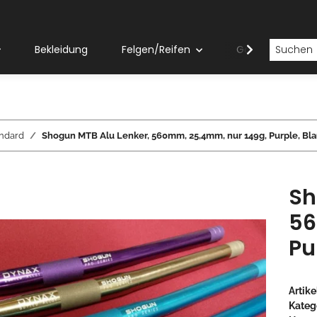
Bekleidung
Felgen/Reifen
Gabeln
ndard
Shogun MTB Alu Lenker, 560mm, 25,4mm, nur 149g, Purple, Blau,
Sh
56
Pu
Artik
Kateg