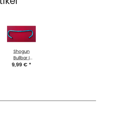
tikel
Shogun
Bullbar I
Lenker, lang,
9,99 €
*
Aluminium,
540mm,
blau, NEU