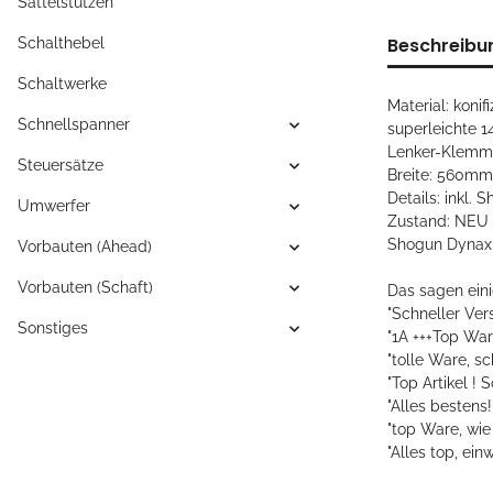
Sattelstützen
Beschreibu
Schalthebel
Schaltwerke
Material: koni
Schnellspanner
superleichte 1
Lenker-Klemm
Steuersätze
Breite: 560mm
Details: inkl.
Umwerfer
Zustand: NEU
Shogun Dynax
Vorbauten (Ahead)
Vorbauten (Schaft)
Das sagen ein
"Schneller Vers
Sonstiges
"1A +++Top Ware
"tolle Ware, s
"Top Artikel ! 
"Alles bestens! 
"top Ware, wie
"Alles top, ei