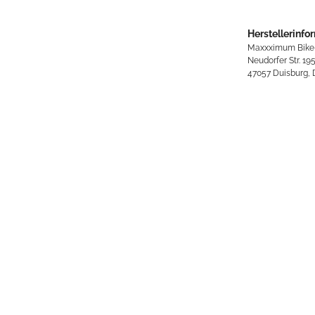
Herstellerinfo
Maxxximum Bike
Neudorfer Str. 19
47057 Duisburg,