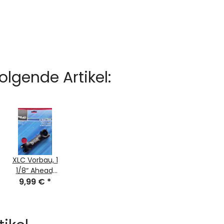
lgende Artikel:
XLC Vorbau, 1
1/8“ Ahead,
110mm, 6°,
9,99 €
*
schutz,
schwarz
matt, NEU,
OVP