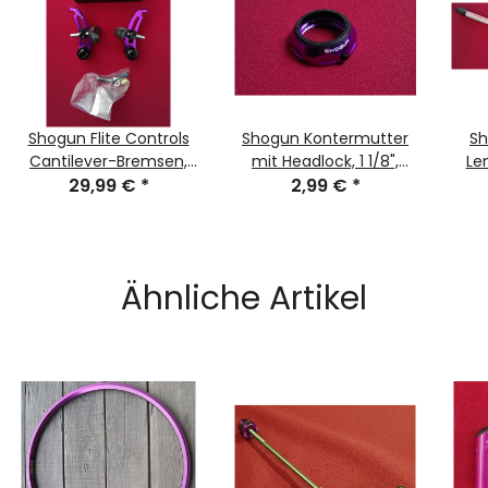
Shogun Flite Controls
Shogun Kontermutter
Sh
Cantilever-Bremsen,
mit Headlock, 1 1/8",
Le
Paar, hinten, purple, NEU
29,99 €
*
purple, NEU, OVP/
2,99 €
*
Ähnliche Artikel