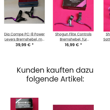
Dia Compe PC-8 Power
Shogun Flite Controls
Sh
Levers Bremshebel, mit
Bremshebel, für
Sat
Bremskraftverstärker,
39,99 €
*
Cantileverbremsen,
16,99 €
*
CrMo
für Cantileverbremsen,
purple, NEU, OVP
purple, NEU, OVP
Kunden kauften dazu
folgende Artikel: