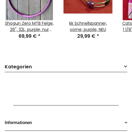
Shogun Zero MTB Felge,
kk Schnellspanner,
Cats
26", 32L, purple, nur
vorne, purple, NEU
1 1/
390g, NEU, Retro, NOS
69,99 €
*
29,99 €
*
ca
Kategorien
Informationen