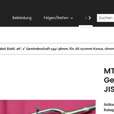
Bekleidung
Felgen/Reifen
Gabeln
bel Stahl, 26", 1" Gewindeschaft 134/38mm, für JIS 27,0mm Konus, chro
MT
Ge
JI
Artik
Kateg