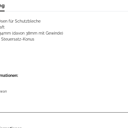
ng
sen für Schutzbleche
aft
134mm (davon 38mm mit Gewinde)
m Steuersatz-Konus
rmationen:
iwan