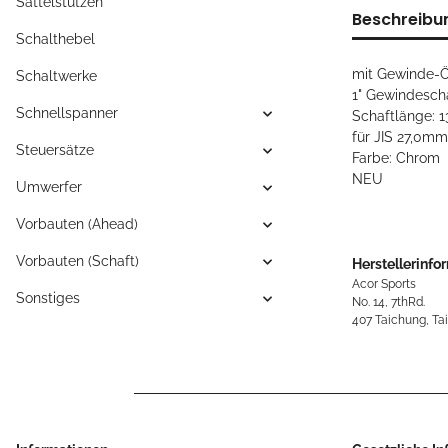
Sattelstützen
Beschreibu
Schalthebel
mit Gewinde-Ö
Schaltwerke
1" Gewindesch
Schnellspanner
Schaftlänge: 
für JIS 27,0m
Steuersätze
Farbe: Chrom
NEU
Umwerfer
Vorbauten (Ahead)
Vorbauten (Schaft)
Herstellerinfo
Acor Sports
Sonstiges
No. 14, 7thRd.
407 Taichung, Ta