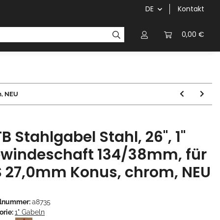
DE
Kontakt
Griffe
Kettenblätter/Kassetten
Kurbeln/Innenl
0,00 €
m, NEU
B Stahlgabel Stahl, 26", 1"
windeschaft 134/38mm, für
S 27,0mm Konus, chrom, NEU
elnummer:
a8735
orie:
1" Gabeln