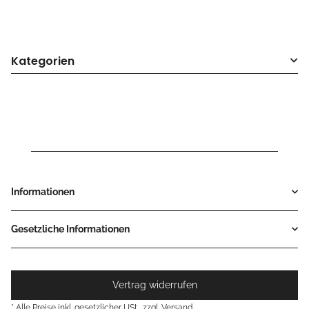
Schraubklemmung,
silber, 25,4mm, NEU
Kategorien
Informationen
Gesetzliche Informationen
Vertrag widerrufen
* Alle Preise inkl. gesetzlicher USt., zzgl.
Versand