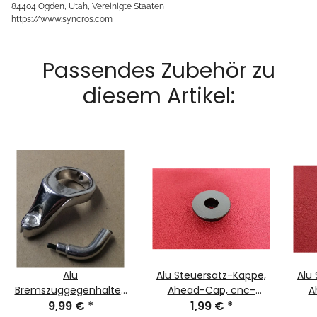
84404 Ogden, Utah, Vereinigte Staaten
https://www.syncros.com
Passendes Zubehör zu
diesem Artikel:
Alu
Alu Steuersatz-Kappe,
Alu
Bremszuggegenhalter,
Ahead-Cap, cnc-
A
inkl. einfacher
9,99 €
*
gefräßt, 1", schwarz, NEU
1,99 €
*
gef