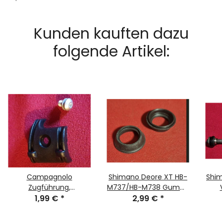
Kunden kauften dazu
folgende Artikel:
Campagnolo
Shimano Deore XT HB-
Shim
Zugführung,
M737/HB-M738 Gummi
Umlenkung für
1,99 €
*
Dichtung für
2,99 €
*
Umwerfer, schwarz, NEU
Vorderradnabe, Paar,
NEU