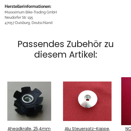
Herstellerinformationen:
Maxxximum Bike-Trading GmbH
Neudorfer Str. 195
47057 Duisburg, Deutschland
Passendes Zubehör zu
diesem Artikel:
Aheadkralle, 25,4mm
Alu Steuersatz-Kappe,
NC