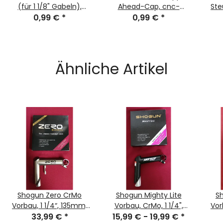
(für 1 1/8" Gabeln),
Ahead-Cap, cnc-
Ste
schwarz, NEU
0,99 €
*
gefräßt, 1 1/8", silber,
0,99 €
*
cn
NEU
Ähnliche Artikel
Shogun Zero CrMo
Shogun Mighty Lite
S
Vorbau, 1 1/4“, 135mm,
Vorbau, CrMo, 1 1/4",
Vor
33,99 €
0°, inkl.
*
15,99 € -
105mm, 120mm,
19,99 €
*