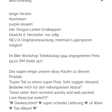
Beschreibung
lange Version
Aluminium
purple eloxiert
inkl. Shogun Lenker-Endkappen
Gewicht lt. Hersteller: nur 178g
NEU in Originalverpackung, minimale Lagerspuren
möglich
Im Bike Workshop Teilekatalog 1994 angegebener Preis:
59,00 DM (Seite 257)
Das sagen einige unserer ebay-Käufer zu diesem
Produkt:
"Super Teil zu einem super Preis. Sehr zügiger Versand.
Bedanke mich für den reibungslosen Ablauf."
"Great seller. Item received quickly and well packed.
Love these bar ends!!!!!"
"💙 Dankeschön!!! 💙 super schnelle Lieferung 💙 1A Ware
💙 Top eBayer 💙"