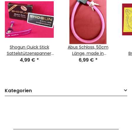
Shogun Quick Stick
Abus Schloss, 50cm
Sattelstützenspanner,
Länge, made in
B
Titanium-Achse,
4,99 €
*
Germany, purple, NEU
6,99 €
*
Sc
purple, NEU, OVP
Kategorien