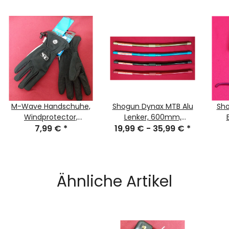
M-Wave Handschuhe,
Shogun Dynax MTB Alu
Sho
Windprotector,
Lenker, 600mm,
Langfinger, schwarz, M,
7,99 €
*
19,99 € -
25,4mm, Rot, Titan-
35,99 €
*
Ca
NEU
Gold, Türkis-Blau,
Schwarz
Ähnliche Artikel