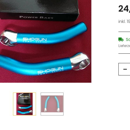
24
inkl. 
S
Lieferz