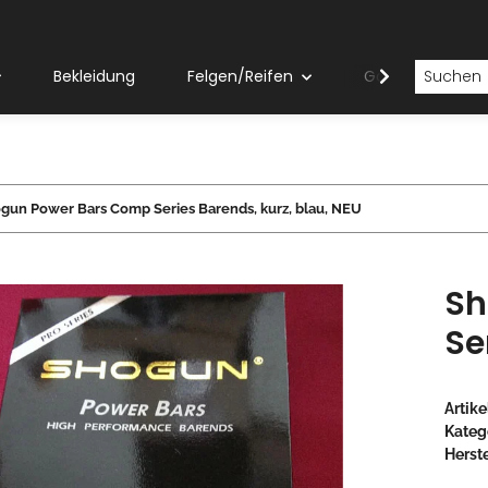
Bekleidung
Felgen/Reifen
Gabeln
gun Power Bars Comp Series Barends, kurz, blau, NEU
Sh
Se
Artik
Kateg
Herste