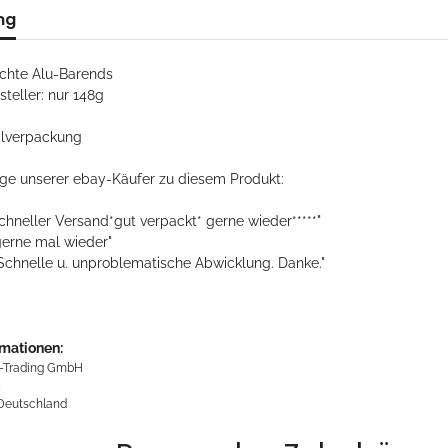
ng
ichte Alu-Barends
steller: nur 148g
alverpackung
ige unserer ebay-Käufer zu diesem Produkt:
hneller Versand*gut verpackt* gerne wieder*****"
gerne mal wieder"
. Schnelle u. unproblematische Abwicklung. Danke."
rmationen:
-Trading GmbH
5
 Deutschland