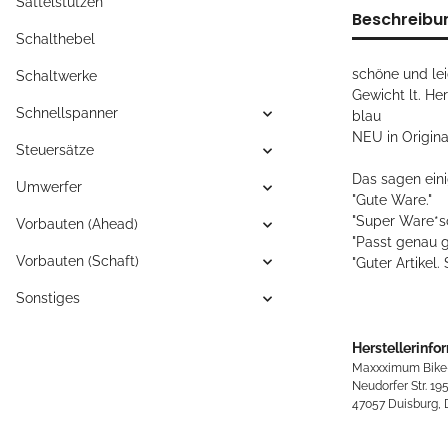
Sattelstützen
Beschreibu
Schalthebel
schöne und le
Schaltwerke
Gewicht lt. Her
Schnellspanner
blau
NEU in Origin
Steuersätze
Das sagen ein
Umwerfer
"Gute Ware."
"Super Ware*sc
Vorbauten (Ahead)
"Passt genau 
Vorbauten (Schaft)
"Guter Artikel
Sonstiges
Herstellerinfo
Maxxximum Bike
Neudorfer Str. 19
47057 Duisburg,