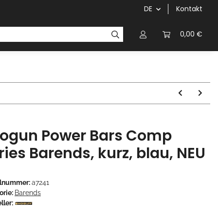
DE
Kontakt
Griffe
Kettenblätter/Kassetten
Kurbeln/Innenl
0,00 €
ogun Power Bars Comp
ries Barends, kurz, blau, NEU
elnummer:
a7241
orie:
Barends
ller: