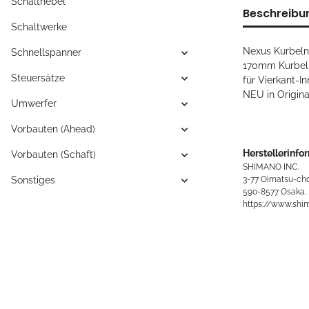
Schalthebel
Beschreibu
Schaltwerke
Nexus Kurbeln
Schnellspanner
170mm Kurbel
Steuersätze
für Vierkant-I
NEU in Origin
Umwerfer
Vorbauten (Ahead)
Herstellerinfo
Vorbauten (Schaft)
SHIMANO INC.
3-77 Oimatsu-cho
Sonstiges
590-8577 Osaka,
https://www.shi