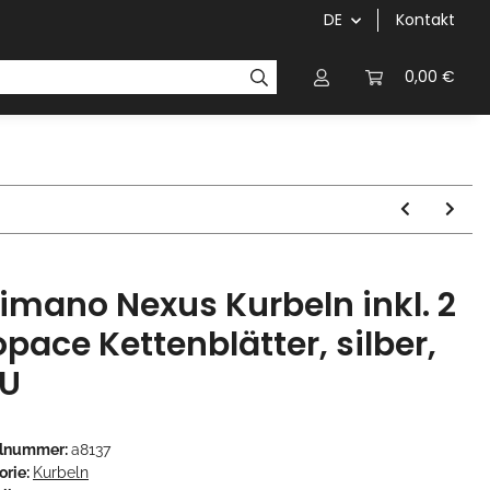
DE
Kontakt
Griffe
Kettenblätter/Kassetten
Kurbeln/Innenl
0,00 €
imano Nexus Kurbeln inkl. 2
opace Kettenblätter, silber,
U
elnummer:
a8137
orie:
Kurbeln