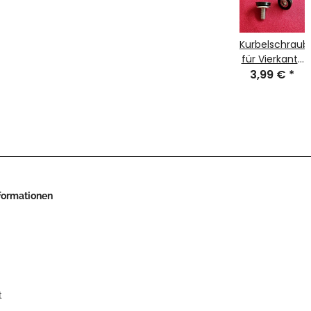
Kurbelschraub
für Vierkant-
Kurbeln, M8,
3,99 €
*
Paar, NEU
nformationen
t