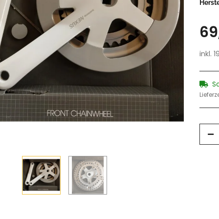
Herste
69
inkl. 
S
Lieferz