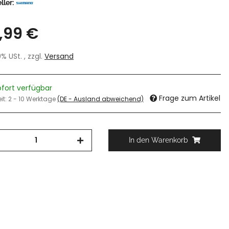
ller:
,99 €
19% USt. , zzgl.
Versand
ofort verfügbar
Frage zum Artikel
eit:
2 - 10 Werktage
(DE - Ausland abweichend)
In den Warenkorb