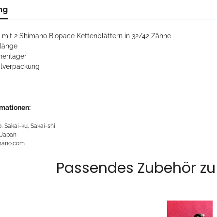
ng
 mit 2 Shimano Biopace Kettenblättern in 32/42 Zähne
länge
nnenlager
alverpackung
rmationen:
, Sakai-ku, Sakai-shi
 Japan
mano.com
Passendes Zubehör zu 