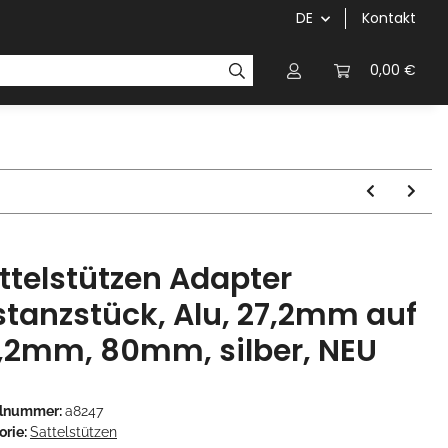
DE
Kontakt
Griffe
Kettenblätter/Kassetten
Kurbeln/Innenl
0,00 €
ttelstützen Adapter
stanzstück, Alu, 27,2mm auf
,2mm, 80mm, silber, NEU
elnummer:
a8247
orie:
Sattelstützen