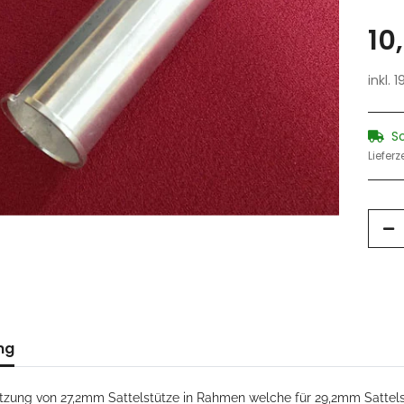
10
inkl. 
S
Lieferz
ng
tzung von 27,2mm Sattelstütze in Rahmen welche für 29,2mm Sattels