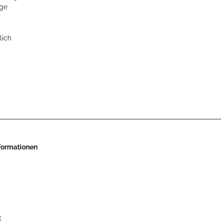
ge
lich
nformationen
t