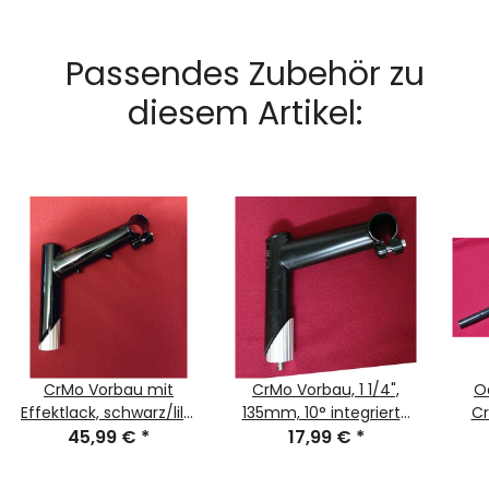
Passendes Zubehör zu
diesem Artikel:
CrMo Vorbau mit
CrMo Vorbau, 1 1/4",
O
Effektlack, schwarz/lila,
135mm, 10° integrierte
Cr
1 1/4", 120mm, 25°,
45,99 €
*
Zugführung, 2-
17,99 €
*
58
integrierte Zugführung,
Schrauben-
NEU
Lenkerklemmung,