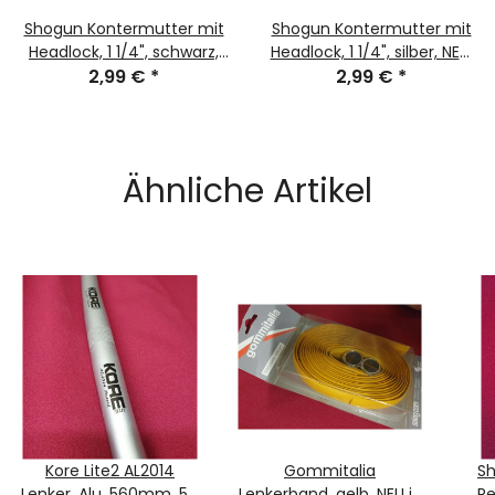
Shogun Kontermutter mit
Shogun Kontermutter mit
Headlock, 1 1/4", schwarz,
Headlock, 1 1/4", silber, NEU,
NEU, OVP/
2,99 €
*
2,99 €
OVP/
*
Ähnliche Artikel
Kore Lite2 AL2014
Gommitalia
S
Lenker, Alu, 560mm, 5°,
Lenkerband, gelb, NEU in
Re