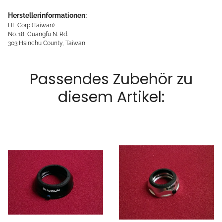
Herstellerinformationen:
HL Corp (Taiwan)
No. 18, Guangfu N. Rd.
303 Hsinchu County, Taiwan
Passendes Zubehör zu
diesem Artikel: