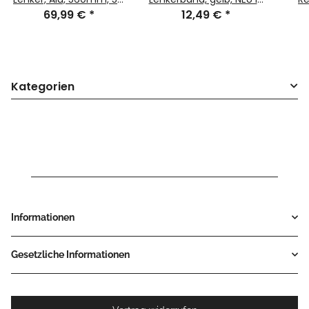
silber matt, NEU
69,99 €
*
Originalverpackung
12,49 €
*
1
Kl
Kategorien
Informationen
Gesetzliche Informationen