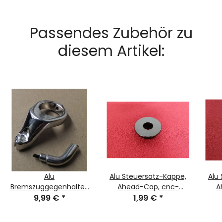
Passendes Zubehör zu
diesem Artikel:
Alu
Alu Steuersatz-Kappe,
Alu
Bremszuggegenhalter,
Ahead-Cap, cnc-
A
inkl. einfacher
9,99 €
*
gefräßt, 1", schwarz, NEU
1,99 €
*
gef
Schraubklemmung,
silber, 25,4mm, NEU