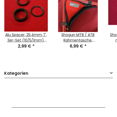
Alu Spacer, 25,4mm, 1",
Shogun MTB / ATB
Sho
3er-Set (10/5/1mm),
Rahmentasche,
schwarz, NEU
2,99 €
*
Schultertasche, Nylon,
6,99 €
*
sc
rot, NEU
Kategorien