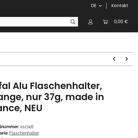
DE
Kontakt
Griffe
Kettenblätter/Kassetten
Kurbeln/Innenl
0,00 €
fal Alu Flaschenhalter,
ange, nur 37g, made in
ance, NEU
elnummer:
a12748
orie:
Flaschenhalter