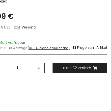
ller:
99 €
19% USt. , zzgl.
Versand
ofort verfügbar
Frage zum Artikel
eit:
2 - 10 Werktage
(DE - Ausland abweichend)
In den Warenkorb