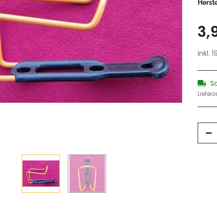
Herste
3,
inkl. 
S
Lieferz