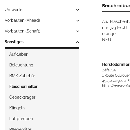
Beschreibu
Umwerfer
Vorbauten (Ahead)
Alu-Flaschenh
nur 37g leicht
Vorbauten (Schaft)
orange
NEU
Sonstiges
Aufkleber
Herstellerinfo
Beleuchtung
Zéfal SA
1 Route Ouvroue
BMX Zubehör
45150 Jargeau, F
https://www.zefa
Flaschenhalter
Gepäckträger
Klingeln
Luftpumpen
Pflegemittel