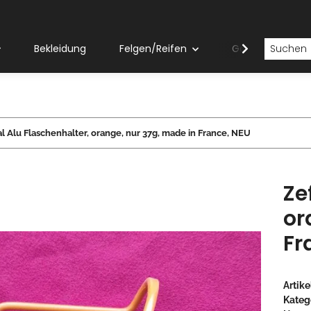
Bekleidung
Felgen/Reifen
Gabeln
l Alu Flaschenhalter, orange, nur 37g, made in France, NEU
Ze
or
Fr
Artik
Kateg