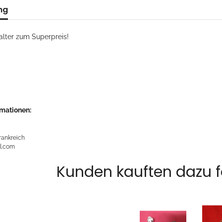
ng
alter zum Superpreis!
rmationen:
r
rankreich
l.com
Kunden kauften dazu fo