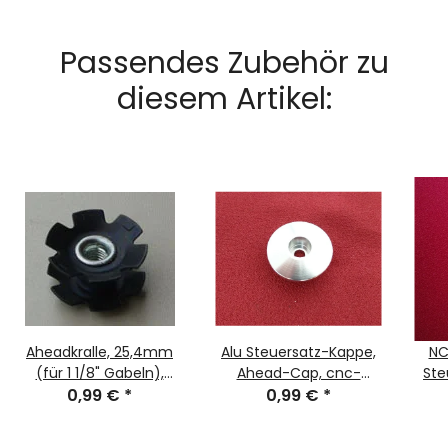
Passendes Zubehör zu
diesem Artikel:
Aheadkralle, 25,4mm
Alu Steuersatz-Kappe,
NC
(für 1 1/8" Gabeln),
Ahead-Cap, cnc-
Ste
schwarz, NEU
0,99 €
*
gefräßt, 1 1/8", silber,
0,99 €
*
cn
NEU