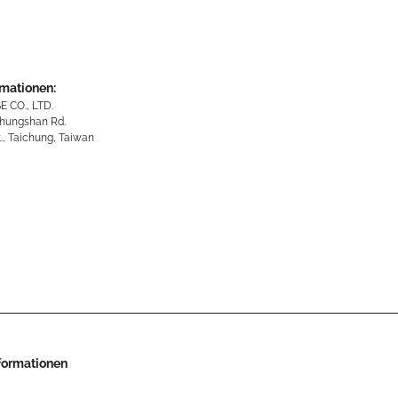
rmationen:
 CO., LTD.
 Chungshan Rd.
., Taichung, Taiwan
nformationen