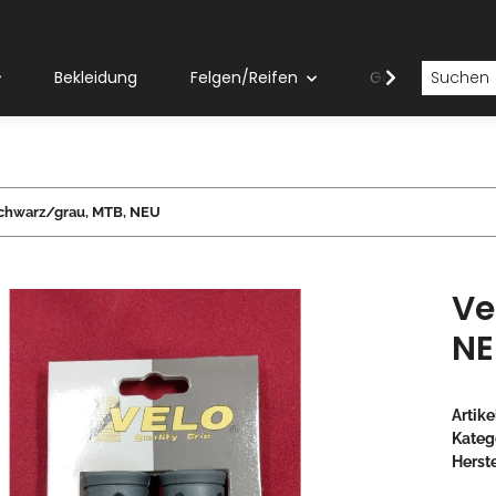
Bekleidung
Felgen/Reifen
Gabeln
 schwarz/grau, MTB, NEU
Ve
NE
Artik
Kateg
Herste