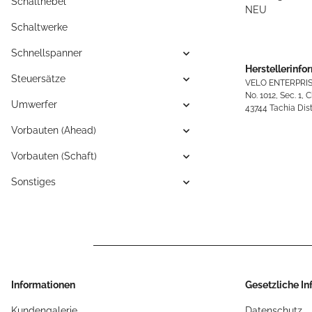
Schalthebel
NEU
Schaltwerke
Schnellspanner
Herstellerinfo
Steuersätze
VELO ENTERPRISE
No. 1012, Sec. 1,
Umwerfer
43744 Tachia Dist
Vorbauten (Ahead)
Vorbauten (Schaft)
Sonstiges
Informationen
Gesetzliche I
Kundengalerie
Datenschutz