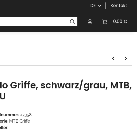
DE
Kontakt
Griffe
Kettenblätter/Kassetten
Kurbeln/Innenl
0,00 €
lo Griffe, schwarz/grau, MTB,
U
elnummer:
a7358
orie:
MTB Griffe
ller: