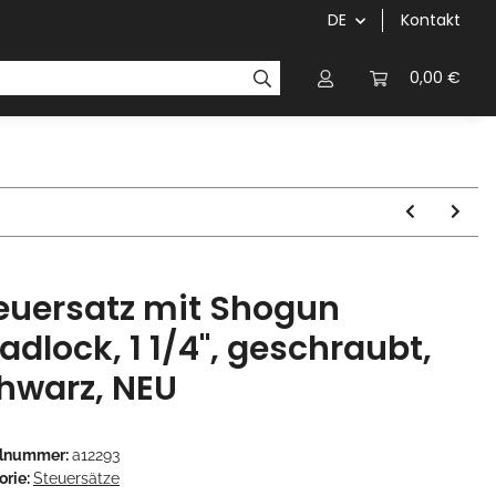
DE
Kontakt
Griffe
Kettenblätter/Kassetten
Kurbeln/Innenl
0,00 €
euersatz mit Shogun
adlock, 1 1/4", geschraubt,
hwarz, NEU
elnummer:
a12293
orie:
Steuersätze