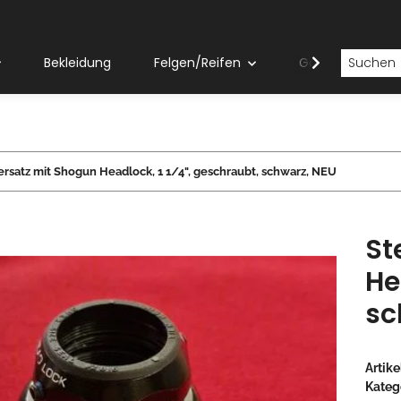
Bekleidung
Felgen/Reifen
Gabeln
rsatz mit Shogun Headlock, 1 1/4", geschraubt, schwarz, NEU
St
He
sc
Artik
Kateg