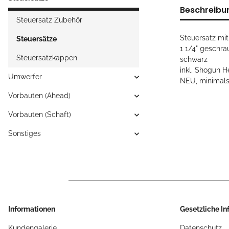
Beschreibu
Steuersatz Zubehör
Steuersatz mi
Steuersätze
1 1/4" geschr
Steuersatzkappen
schwarz
inkl. Shogun 
Umwerfer
NEU, minimals
Vorbauten (Ahead)
Vorbauten (Schaft)
Sonstiges
Informationen
Gesetzliche I
Kundengalerie
Datenschutz