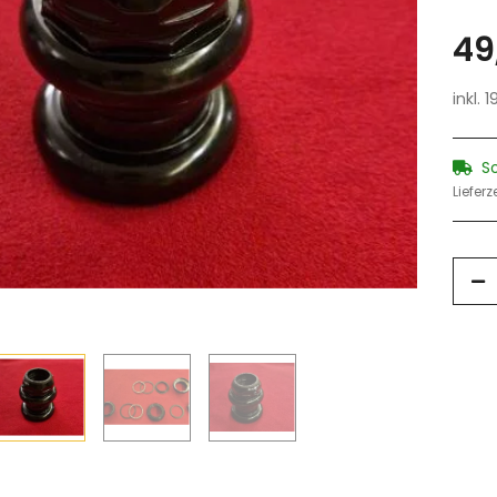
49
inkl. 
S
Lieferz