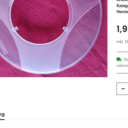
Kateg
Herste
1,
inkl. 
S
Lieferz
ng