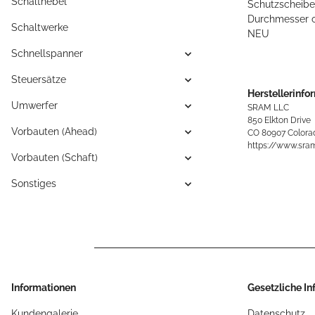
Schalthebel
Schutzscheibe
Durchmesser c
Schaltwerke
NEU
Schnellspanner
Steuersätze
Herstellerinfo
Umwerfer
SRAM LLC
850 Elkton Drive
Vorbauten (Ahead)
CO 80907 Colorad
https://www.sra
Vorbauten (Schaft)
Sonstiges
Informationen
Gesetzliche I
Kundengalerie
Datenschutz