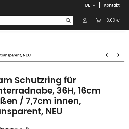
DE
Kontakt
Griffe
Kettenblätter/Kassetten
Kurbeln/Innenl
0,00 €
 transparent, NEU
am Schutzring für
nterradnabe, 36H, 16cm
ßen / 7,7cm innen,
ansparent, NEU
elnummer:
a9580