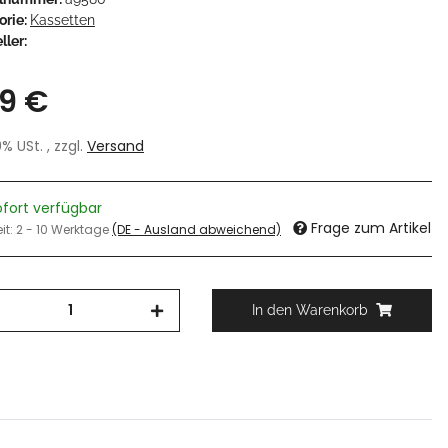
orie:
Kassetten
ller:
99 €
19% USt. , zzgl.
Versand
ofort verfügbar
Frage zum Artikel
eit:
2 - 10 Werktage
(DE - Ausland abweichend)
In den Warenkorb