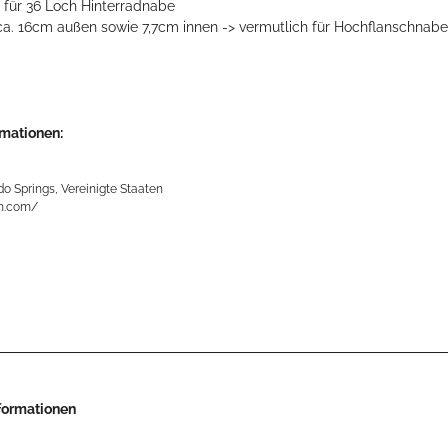
 für 36 Loch Hinterradnabe
a. 16cm außen sowie 7,7cm innen -> vermutlich für Hochflanschna
rmationen:
o Springs, Vereinigte Staaten
m.com/
nformationen