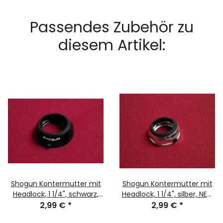
Passendes Zubehör zu
diesem Artikel:
Shogun Kontermutter mit
Shogun Kontermutter mit
Headlock, 1 1/4", schwarz,
Headlock, 1 1/4", silber, NEU,
NEU, OVP/
2,99 €
*
2,99 €
OVP/
*