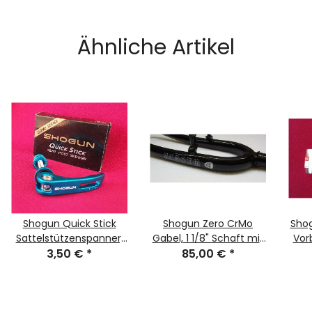
Ähnliche Artikel
Shogun Quick Stick
Shogun Zero CrMo
Shog
Sattelstützenspanner,
Gabel, 1 1/8" Schaft mit
Vorb
CrMo, blau, NEU, OVP
3,50 €
*
85,00 €
Gewinde,
*
210mm/50mm, triple
butted Japan, schwarz