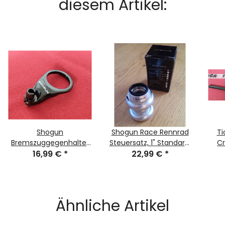
diesem Artikel:
Shogun
Shogun Race Rennrad
Ti
Bremszuggegenhalter
Steuersatz, 1" Standard,
Cr
für geschraubte 1"
16,99 €
*
Kugellager, Headlock,
22,99 €
*
g
Steuersätze, schwarz,
silber, NEU, OVP
NEU
Ähnliche Artikel