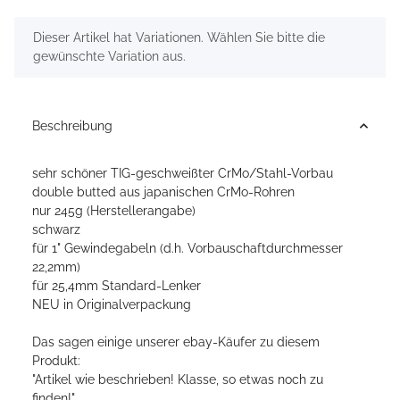
x
Dieser Artikel hat Variationen. Wählen Sie bitte die
gewünschte Variation aus.
Beschreibung
sehr schöner TIG-geschweißter CrMo/Stahl-Vorbau
double butted aus japanischen CrMo-Rohren
nur 245g (Herstellerangabe)
schwarz
für 1" Gewindegabeln (d.h. Vorbauschaftdurchmesser
22,2mm)
für 25,4mm Standard-Lenker
NEU in Originalverpackung
Das sagen einige unserer ebay-Käufer zu diesem
Produkt:
"Artikel wie beschrieben! Klasse, so etwas noch zu
finden!"