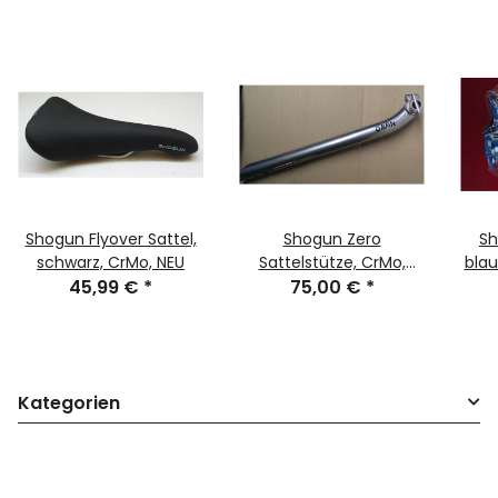
Shogun Flyover Sattel,
Shogun Zero
Sh
schwarz, CrMo, NEU
Sattelstütze, CrMo,
blau
45,99 €
*
350mm, 27,2mm, silber,
75,00 €
*
NEU
Kategorien