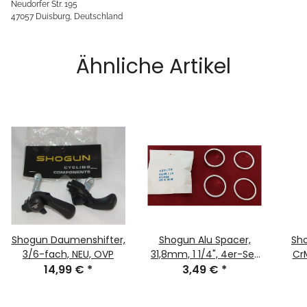
Neudorfer Str. 195
47057 Duisburg, Deutschland
Ähnliche Artikel
Shogun Daumenshifter,
Shogun Alu Spacer,
Sho
3/6-fach, NEU, OVP
31,8mm, 1 1/4", 4er-Set
CrM
14,99 €
*
(8/4/2/1mm), silber,
3,49 €
*
NEU