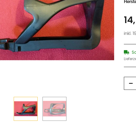
Herste
14
inkl. 
S
Lieferz