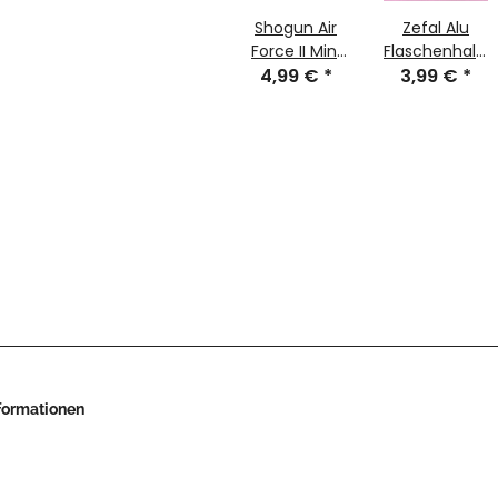
Shogun Air
Zefal Alu
Force II Mini
Flaschenhalter
Pumpe, inkl.
4,99 €
*
orange, nur
3,99 €
*
Halterung,
37g, made in
NEU
France, NEU
nformationen