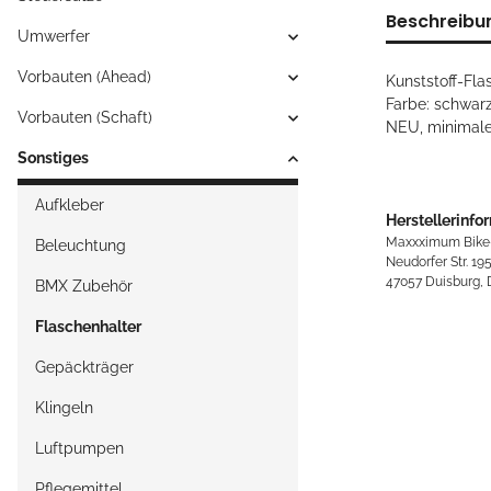
Beschreibu
Umwerfer
Vorbauten (Ahead)
Kunststoff-Fla
Farbe: schwar
Vorbauten (Schaft)
NEU, minimale
Sonstiges
Aufkleber
Herstellerinfo
Maxxximum Bike
Beleuchtung
Neudorfer Str. 19
47057 Duisburg,
BMX Zubehör
Flaschenhalter
Gepäckträger
Klingeln
Luftpumpen
Pflegemittel