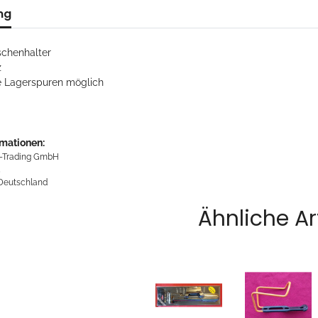
ng
schenhalter
z
 Lagerspuren möglich
rmationen:
-Trading GmbH
5
 Deutschland
Ähnliche Ar