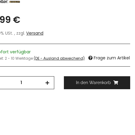
ller:
,99 €
19% USt. , zzgl.
Versand
ofort verfügbar
Frage zum Artikel
eit:
2 - 10 Werktage
(DE - Ausland abweichend)
In den Warenkorb