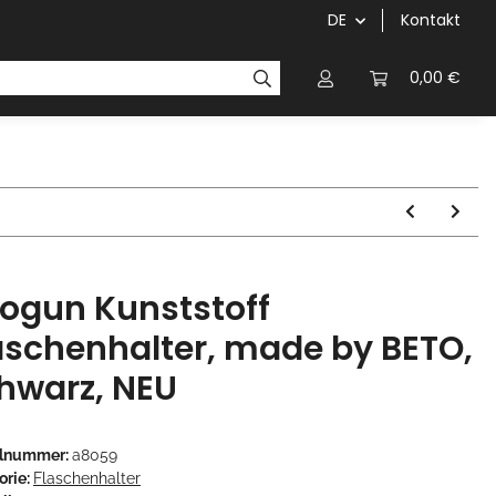
DE
Kontakt
Griffe
Kettenblätter/Kassetten
Kurbeln/Innenl
0,00 €
ogun Kunststoff
aschenhalter, made by BETO,
hwarz, NEU
elnummer:
a8059
orie:
Flaschenhalter