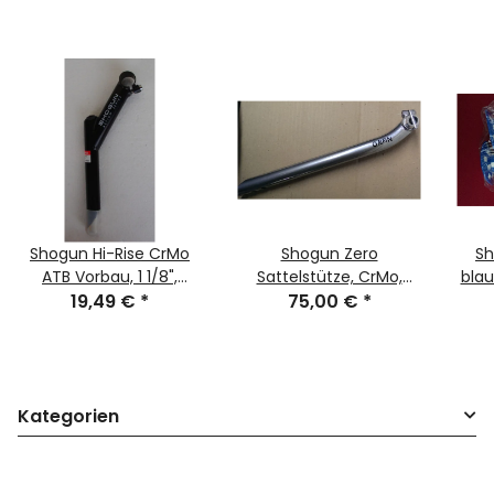
Shogun Hi-Rise CrMo
Shogun Zero
Sh
ATB Vorbau, 1 1/8",
Sattelstütze, CrMo,
blau
70mm, ca. 40°,
19,49 €
*
350mm, 27,2mm, silber,
75,00 €
*
integrierte Zugführung,
NEU
schwarz, NEU
Kategorien