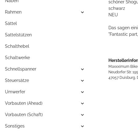
Naben
schöner Shogu
schwarz
Rahmen
NEU
Sättel
Das sagen eini
"Fantastic part
Sattelstützen
Schalthebel
Schaltwerke
Herstellerinfo
Maxxximum Bike
Schnellspanner
Neudorfer Str. 19
47057 Duisburg,
Steuersätze
Umwerfer
Vorbauten (Ahead)
Vorbauten (Schaft)
Sonstiges