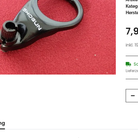
Kateg
Herste
7,
inkl. 
S
Lieferz
ng