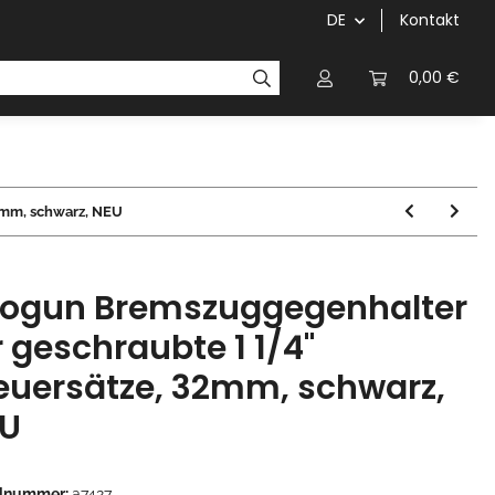
DE
Kontakt
Griffe
Kettenblätter/Kassetten
Kurbeln/Innenl
0,00 €
2mm, schwarz, NEU
ogun Bremszuggegenhalter
r geschraubte 1 1/4"
euersätze, 32mm, schwarz,
U
elnummer:
a7427