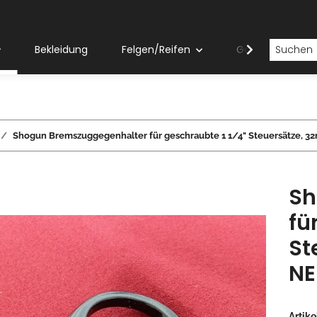
Bekleidung
Felgen/Reifen
Gabeln
Shogun Bremszuggegenhalter für geschraubte 1 1/4" Steuersätze, 3
Sh
fü
St
NE
Artik