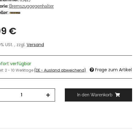
orie:
Bremszuggegenhalter
ller:
99 €
19% USt. , zzgl.
Versand
ofort verfügbar
Frage zum Artikel
eit:
2 - 10 Werktage
(DE - Ausland abweichend)
In den Warenkorb