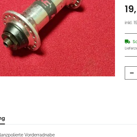
19
inkl. 
S
Lieferz
ng
lanzpolierte Vorderradnabe