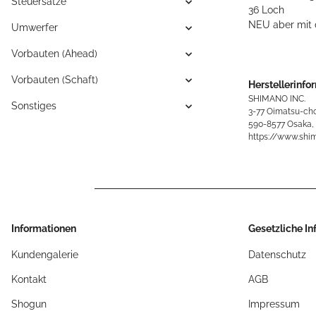
Steuersätze
36 Loch
NEU aber mit 
Umwerfer
Vorbauten (Ahead)
Vorbauten (Schaft)
Herstellerinfo
SHIMANO INC.
Sonstiges
3-77 Oimatsu-cho
590-8577 Osaka,
https://www.shi
Informationen
Gesetzliche I
Kundengalerie
Datenschutz
Kontakt
AGB
Shogun
Impressum