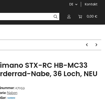
DE
Kontakt
Griffe
Kettenblätter/Kassetten
Kurbeln/Innenl
0,00 €
imano STX-RC HB-MC33
rderrad-Nabe, 36 Loch, NEU
elnummer:
a7059
orie:
Naben
ller: