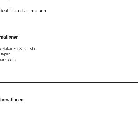
deutlichen Lagerspuren
rmationen:
, Sakai-ku, Sakai-shi
 Japan
mano.com
nformationen