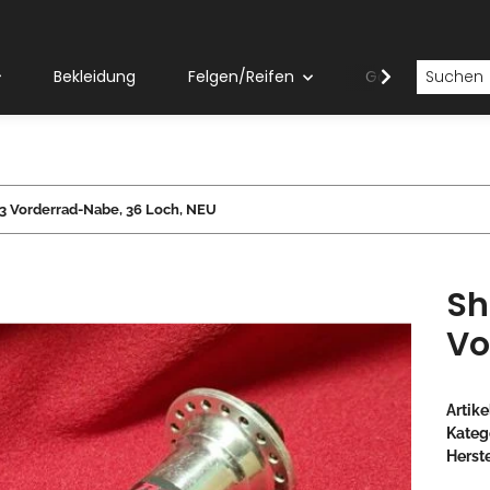
Bekleidung
Felgen/Reifen
Gabeln
 Vorderrad-Nabe, 36 Loch, NEU
Sh
Vo
Artik
Kateg
Herste