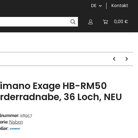
DE
Kontakt
Griffe
Kettenblätter/Kassetten
Kurbeln/Innenl
0,00 €
imano Exage HB-RM50
rderradnabe, 36 Loch, NEU
elnummer:
a8957
orie:
Naben
ller: