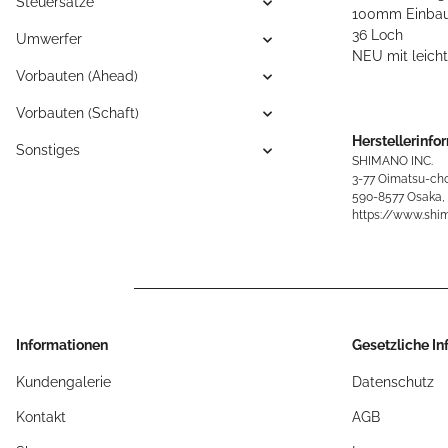
Steuersätze
100mm Einbau
36 Loch
Umwerfer
NEU mit leich
Vorbauten (Ahead)
Vorbauten (Schaft)
Herstellerinfo
Sonstiges
SHIMANO INC.
3-77 Oimatsu-cho
590-8577 Osaka,
https://www.shi
Informationen
Gesetzliche I
Kundengalerie
Datenschutz
Kontakt
AGB