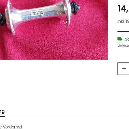
14
inkl. 
S
Lieferz
ng
e Vorderrad