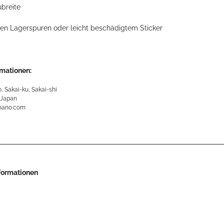
breite
ten Lagerspuren oder leicht beschädigtem Sticker
rmationen:
, Sakai-ku, Sakai-shi
 Japan
mano.com
nformationen