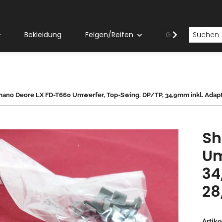
Bekleidung
Felgen/Reifen
Gabeln
mano Deore LX FD-T660 Umwerfer, Top-Swing, DP/TP, 34,9mm inkl. Adapt
Sh
Um
34
28
Artik