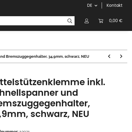
DE
Kontakt
Griffe
Kettenblätter/Kassetten
Kurbeln/Innenl
0,00 €
 und Bremszuggegenhalter, 34,9mm, schwarz, NEU
ttelstützenklemme inkl.
hnellspanner und
emszuggegenhalter,
,9mm, schwarz, NEU
elnummer:
a2931