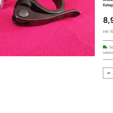
Kateg
8,
inkl. 
S
Lieferz