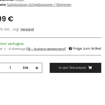
orie:
Sattelstützen-Schnellspanner / Klemmen
99 €
19% USt. , zzgl.
Versand
ofort verfügbar
Frage zum Artikel
eit:
2 - 10 Werktage
(DE - Ausland abweichend)
Stk
In den Warenkorb