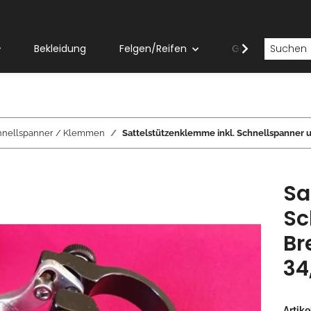
Bekleidung
Felgen/Reifen
Gabeln
chnellspanner / Klemmen
Sattelstützenklemme inkl. Schnellspanner
Sa
Sc
Br
34
Artik