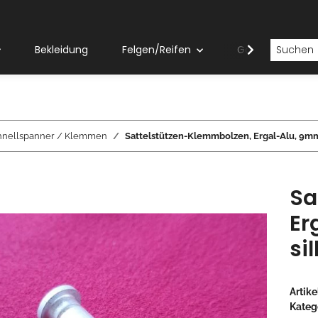
Bekleidung
Felgen/Reifen
Gabeln
chnellspanner / Klemmen
Sattelstützen-Klemmbolzen, Ergal-Alu, 9mm
Sa
Er
si
Artik
Kateg