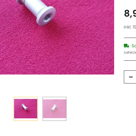
8,
inkl. 
S
Lieferz