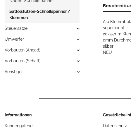
Naben-Schnellspanner
Beschreibu
Sattelstützen-Schnellspanner /
Klemmen
Alu Klemmbol
superleicht
Steuersätze
20-25mm Kle
Umwerfer
9mm Durchmes
silber
Vorbauten (Ahead)
NEU
Vorbauten (Schaft)
Sonstiges
Informationen
Gesetzliche I
Kundengalerie
Datenschutz