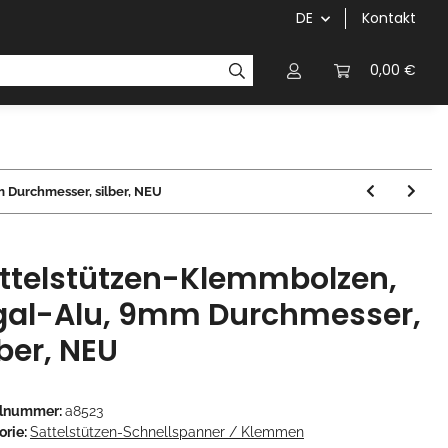
DE
Kontakt
Griffe
Kettenblätter/Kassetten
Kurbeln/Innenl
0,00 €
 Durchmesser, silber, NEU
ttelstützen-Klemmbolzen,
gal-Alu, 9mm Durchmesser,
lber, NEU
elnummer:
a8523
orie:
Sattelstützen-Schnellspanner / Klemmen