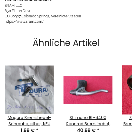
SRAM LLC
850 Elkton Drive
CO 80907 Colorado Springs, Vereinigte Staaten
https://www.sram.com/
Ähnliche Artikel
Magura Bremshebel-
Shimano BL-6400
S
Schraube, silber, NEU
Rennrad Bremshebel,
Brem
1,99 €
*
40,99 €
links, NEU
*