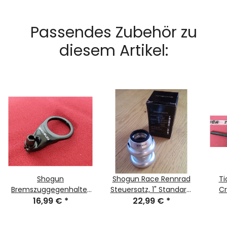
Passendes Zubehör zu
diesem Artikel:
Shogun
Shogun Race Rennrad
Ti
Bremszuggegenhalter
Steuersatz, 1" Standard,
Cr
für geschraubte 1"
16,99 €
*
Kugellager, Headlock,
22,99 €
*
g
Steuersätze, schwarz,
silber, NEU, OVP
NEU