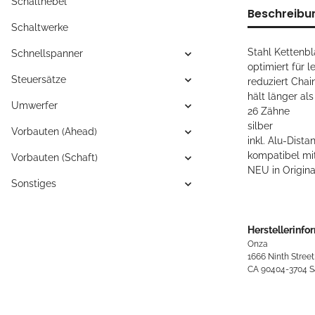
Schalthebel
Beschreibu
Schaltwerke
Stahl Kettenbl
Schnellspanner
optimiert für l
Steuersätze
reduziert Chai
hält länger al
Umwerfer
26 Zähne
silber
Vorbauten (Ahead)
inkl. Alu-Dist
kompatibel mit
Vorbauten (Schaft)
NEU in Origin
Sonstiges
Herstellerinfo
Onza
1666 Ninth Stree
CA 90404-3704 Sa