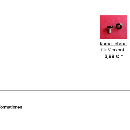
Kurbelschraub
für Vierkant-
Kurbeln, M8,
3,99 €
*
Paar, NEU
nformationen