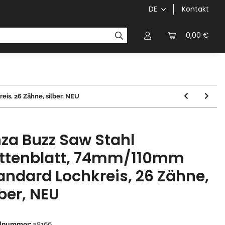
DE
Kontakt
Griffe
Kettenblätter/Kassetten
Kurbeln/Innenl
0,00 €
is, 26 Zähne, silber, NEU
za Buzz Saw Stahl
ttenblatt, 74mm/110mm
andard Lochkreis, 26 Zähne,
lber, NEU
elnummer:
a8166