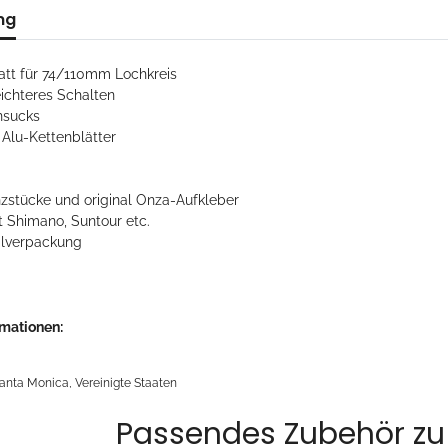
ng
att für 74/110mm Lochkreis
eichteres Schalten
nsucks
s Alu-Kettenblätter
anzstücke und original Onza-Aufkleber
 Shimano, Suntour etc.
alverpackung
rmationen:
t
nta Monica, Vereinigte Staaten
Passendes Zubehör zu 