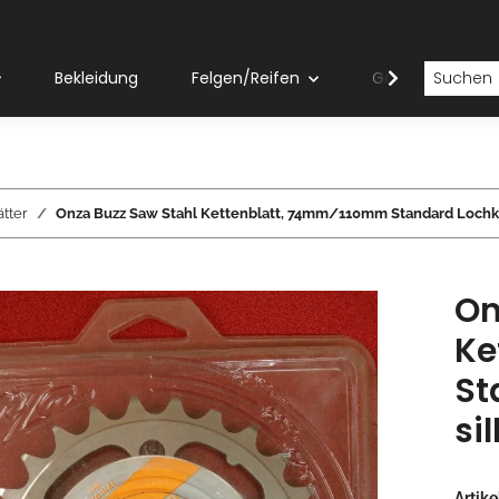
Bekleidung
Felgen/Reifen
Gabeln
ätter
Onza Buzz Saw Stahl Kettenblatt, 74mm/110mm Standard Lochkre
On
Ke
St
si
Artik