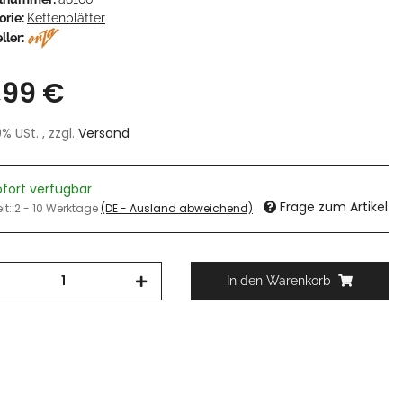
orie:
Kettenblätter
ller:
,99 €
19% USt. , zzgl.
Versand
ofort verfügbar
Frage zum Artikel
eit:
2 - 10 Werktage
(DE - Ausland abweichend)
In den Warenkorb