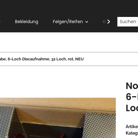
Bekleidung
Felgen/Reifen
Gabeln
be, 6-Loch Discaufnahme, 32 Loch, rot, NEU
No
6-
Lo
Artik
Kateg