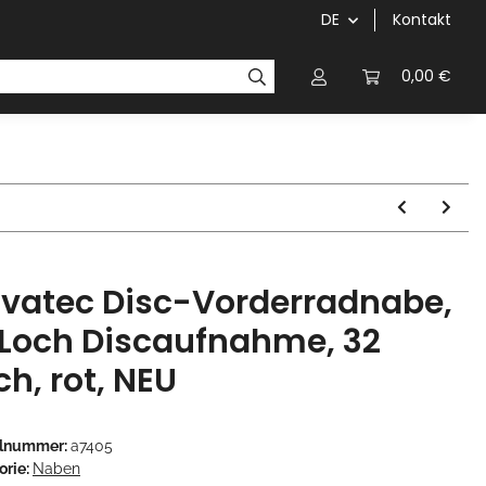
DE
Kontakt
Griffe
Kettenblätter/Kassetten
Kurbeln/Innenl
0,00 €
vatec Disc-Vorderradnabe,
Loch Discaufnahme, 32
ch, rot, NEU
elnummer:
a7405
orie:
Naben