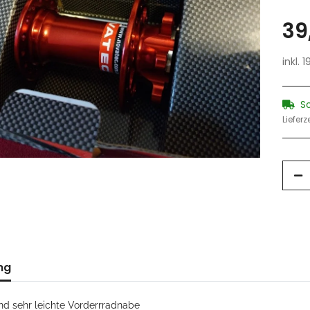
39
inkl. 
S
Lieferz
ng
nd sehr leichte Vorderrradnabe