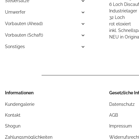
Steuersätze
6 Loch Disca
Industrielager
Umwerfer
32 Loch
Vorbauten (Ahead)
rot eloxiert
inkl. Schnells
Vorbauten (Schaft)
NEU in Origin
Sonstiges
Informationen
Gesetzliche I
Kundengalerie
Datenschutz
Kontakt
AGB
Shogun
Impressum
Zahlungsmöglichkeiten
Widerrufsrech