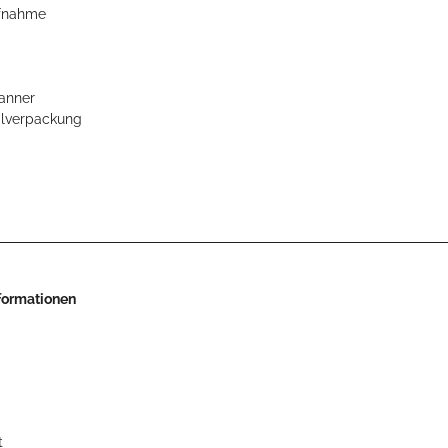
ufnahme
panner
alverpackung
nformationen
t