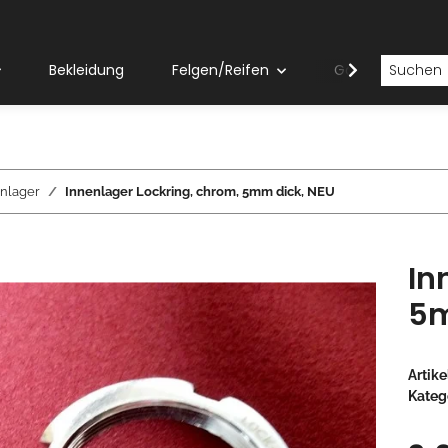
Bekleidung
Felgen/Reifen
Gabeln
nlager
Innenlager Lockring, chrom, 5mm dick, NEU
In
5m
Artik
Kateg