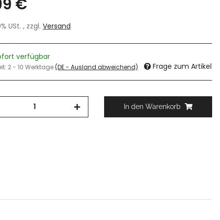
99 €
19% USt. , zzgl.
Versand
ofort verfügbar
Frage zum Artikel
eit:
2 - 10 Werktage
(DE - Ausland abweichend)
In den Warenkorb