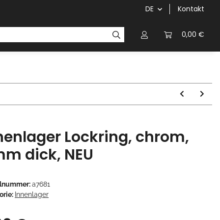
DE
Kontakt
Griffe
Kettenblätter/Kassetten
Kurbeln/Innenl
0,00 €
nenlager Lockring, chrom,
m dick, NEU
elnummer:
a7681
orie:
Innenlager