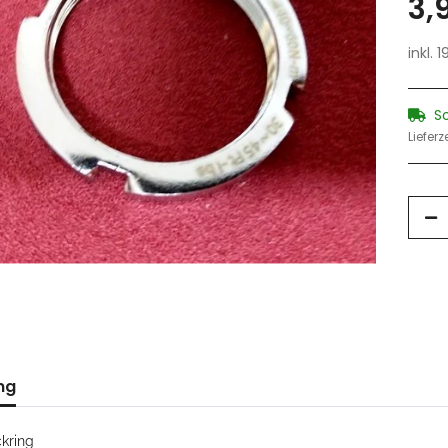
3,
inkl. 
S
Lieferz
ng
kring