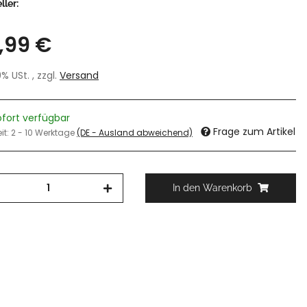
ller:
,99 €
19% USt. , zzgl.
Versand
ofort verfügbar
Frage zum Artikel
eit:
2 - 10 Werktage
(DE - Ausland abweichend)
In den Warenkorb