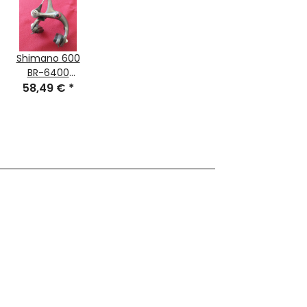
Shimano 600
BR-6400
58,49 €
Rennrad
*
Bremse,
vorne, grau,
NEU