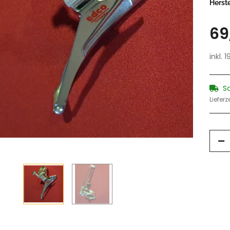
Herste
69
inkl. 
S
Lieferz