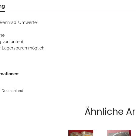
ng
o Rennrad-Umwerfer
me
g von unten)
 Lagerspuren möglich
rmationen:
, Deutschland
Ähnliche Ar