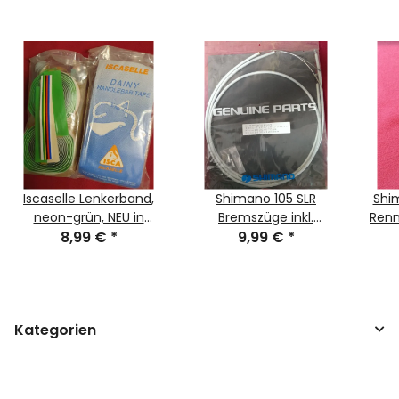
Iscaselle Lenkerband,
Shimano 105 SLR
Shi
neon-grün, NEU in
Bremszüge inkl.
Renn
Originalverpackung
8,99 €
*
Außenhüllen,
9,99 €
*
2mm/5mm, hellgrau,
vorne+hinten, NEU - 167
Kategorien