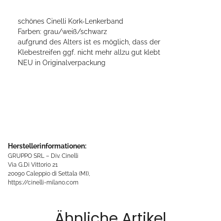
schönes Cinelli Kork-Lenkerband
Farben: grau/weiß/schwarz
aufgrund des Alters ist es möglich, dass der
Klebestreifen ggf. nicht mehr allzu gut klebt
NEU in Originalverpackung
Herstellerinformationen:
GRUPPO SRL – Div. Cinelli
Via G.Di Vittorio 21
20090 Caleppio di Settala (MI),
https://cinelli-milano.com
Ähnliche Artikel