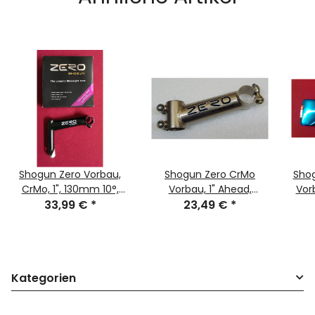
Shogun Zero Vorbau,
Shogun Zero CrMo
Shog
CrMo, 1", 130mm 10°,
Vorbau, 1" Ahead,
Vorb
schwarz, NEU
33,99 €
*
140mm, 10°, titan-
23,49 €
*
Finish, NEU, OVP
Kategorien