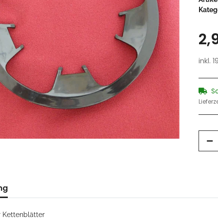
Kateg
2,
inkl. 
S
Lieferz
ng
 Kettenblätter