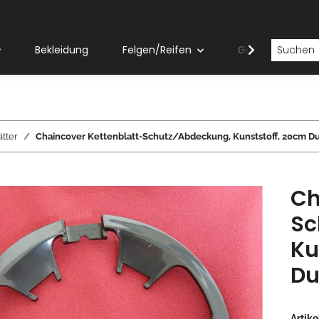
Bekleidung
Felgen/Reifen
Gabeln
ätter
Chaincover Kettenblatt-Schutz/Abdeckung, Kunststoff, 20cm D
Ch
Sc
Ku
Du
Artik