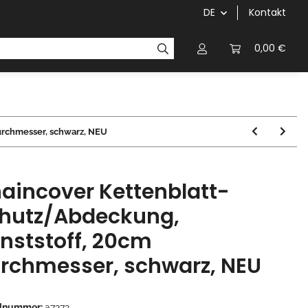
DE
Kontakt
Griffe
Kettenblätter/Kassetten
Kurbeln/Innenl
0,00 €
urchmesser, schwarz, NEU
aincover Kettenblatt-
hutz/Abdeckung,
nststoff, 20cm
rchmesser, schwarz, NEU
elnummer:
a7272