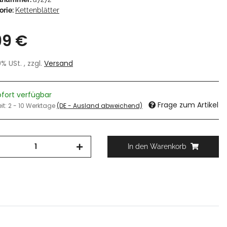
orie:
Kettenblätter
99 €
19% USt. , zzgl.
Versand
ofort verfügbar
Frage zum Artikel
eit:
2 - 10 Werktage
(DE - Ausland abweichend)
In den Warenkorb