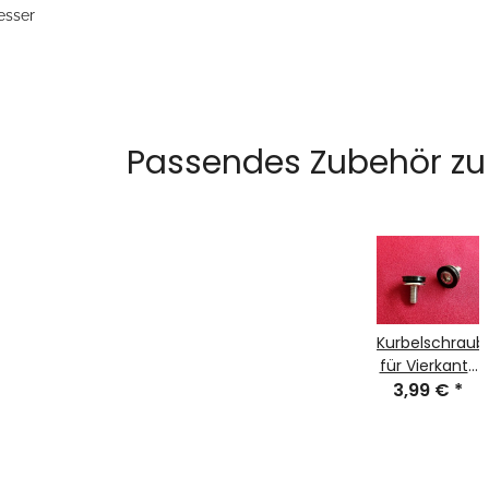
sser
Passendes Zubehör zu 
Kurbelschraub
für Vierkant-
Kurbeln, M8,
3,99 €
*
Paar, NEU