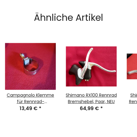
Ähnliche Artikel
Campagnolo Klemme
Shimano RX100 Rennrad
Sh
für Rennrad-
Bremshebel, Paar, NEU
Ren
Bremshebel, 28mm
13,49 €
*
64,99 €
*
Schraubenlänge, NEU,
Stück